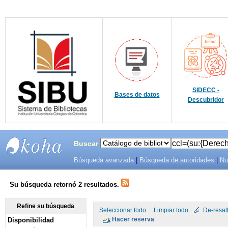
SIDECC -
Bases de datos
Descubridor
Buscar
Búsqueda avanzada
|
Búsqueda de autoridades
|
Nu
SIBU -
SISTEMAS
Su búsqueda retornó 2 resultados.
DE
Refine su búsqueda
Seleccionar todo
Limpiar todo
De-resal
Disponibilidad
BIBLIOTECAS