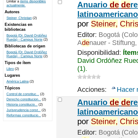
Limitar a
ítems disponibles
Anuario
de
de
r
actualmente.
UNICOC
Autores
latinoamericano
Steiner, Christian
(2)
por
Steiner,
Chris
Existencias en
bibliotecas
Editor:
Bogotá (Colo
Bogotá (Dr. David Ordóñez
Rueda) - Campus Norte
(2)
A
de
nauer - Stiftung
Bibliotecas de origen
Disponibilidad:
Ítem
Bogotá (Dr. David Ordóñez
Rueda) - Campus Norte
(2)
David Ordóñez Rued
Tipos de ítem
(1).
Libro
(2)
Lugares
América Latina
(2)
Tópicos
Acciones:
Hacer 
Control de constituc...
(2)
Derecho constitucion...
(2)
Anuario
de
de
r
Historia constitucio...
(2)
latinoamericano
Jurisprudencia const...
(2)
Reformas constitucio...
(2)
por
Steiner,
Chris
Editor:
Bogotá (Colo