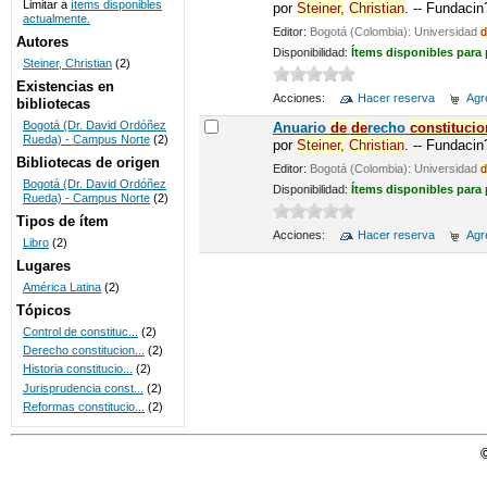
Limitar a
ítems disponibles
por
Steiner,
Christian
. -- Fundaci
actualmente.
UNICOC
Editor:
Bogotá (Colombia): Universidad
d
Autores
Disponibilidad:
Ítems disponibles para
Steiner, Christian
(2)
Existencias en
Acciones:
Hacer reserva
Agre
bibliotecas
Bogotá (Dr. David Ordóñez
Anuario
de
de
recho
constitucio
Rueda) - Campus Norte
(2)
por
Steiner,
Christian
. -- Fundaci
Bibliotecas de origen
Editor:
Bogotá (Colombia): Universidad
d
Bogotá (Dr. David Ordóñez
Disponibilidad:
Ítems disponibles para
Rueda) - Campus Norte
(2)
Tipos de ítem
Acciones:
Hacer reserva
Agre
Libro
(2)
Lugares
América Latina
(2)
Tópicos
Control de constituc...
(2)
Derecho constitucion...
(2)
Historia constitucio...
(2)
Jurisprudencia const...
(2)
Reformas constitucio...
(2)