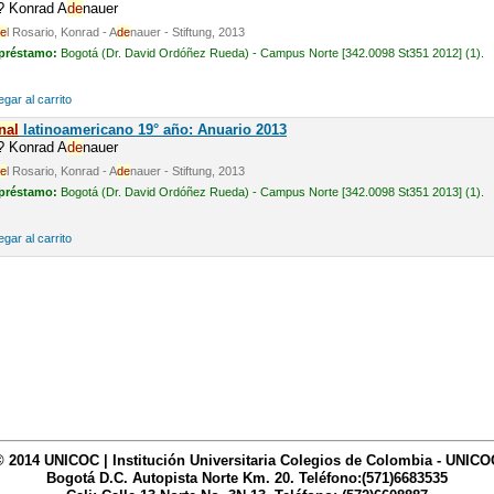
n? Konrad A
de
nauer
e
l Rosario, Konrad - A
de
nauer - Stiftung, 2013
 préstamo:
Bogotá (Dr. David Ordóñez Rueda) - Campus Norte [342.0098 St351 2012] (1).
gar al carrito
nal
latinoamericano 19° año: Anuario 2013
n? Konrad A
de
nauer
e
l Rosario, Konrad - A
de
nauer - Stiftung, 2013
 préstamo:
Bogotá (Dr. David Ordóñez Rueda) - Campus Norte [342.0098 St351 2013] (1).
gar al carrito
© 2014 UNICOC | Institución Universitaria Colegios de Colombia - UNICO
Bogotá D.C. Autopista Norte Km. 20. Teléfono:(571)6683535