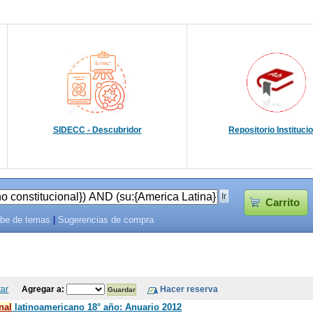
SIDECC - Descubridor
Repositorio Instituci
Carrito
be de temas
|
Sugerencias de compra
tar
Agregar a:
nal
latinoamericano 18° año: Anuario 2012