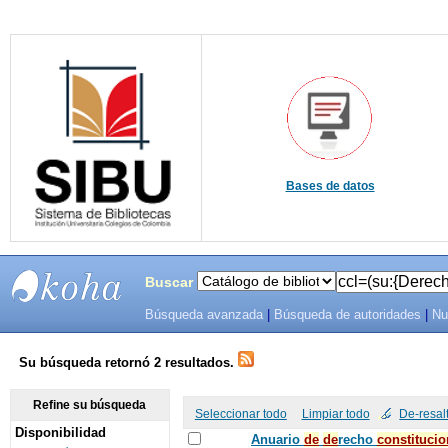
Bases de datos
Buscar
Búsqueda avanzada
|
Búsqueda de autoridades
|
Nu
SIBU -
SISTEMAS
Su búsqueda retornó 2 resultados.
DE
Refine su búsqueda
Seleccionar todo
Limpiar todo
De-resal
Disponibilidad
BIBLIOTECAS
Anuario
de
de
recho
constitucio