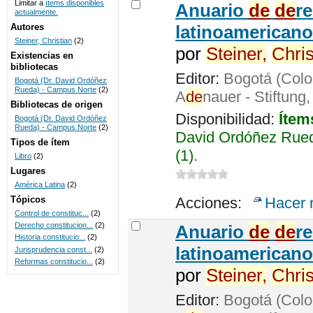
Limitar a
ítems disponibles
Anuario
de
de
r
actualmente.
UNICOC
Autores
latinoamericano
Steiner, Christian
(2)
por
Steiner,
Chris
Existencias en
bibliotecas
Editor:
Bogotá (Colo
Bogotá (Dr. David Ordóñez
Rueda) - Campus Norte
(2)
A
de
nauer - Stiftung
Bibliotecas de origen
Disponibilidad:
Ítem
Bogotá (Dr. David Ordóñez
Rueda) - Campus Norte
(2)
David Ordóñez Rued
Tipos de ítem
(1).
Libro
(2)
Lugares
América Latina
(2)
Tópicos
Acciones:
Hacer 
Control de constituc...
(2)
Derecho constitucion...
(2)
Anuario
de
de
r
Historia constitucio...
(2)
latinoamericano
Jurisprudencia const...
(2)
Reformas constitucio...
(2)
por
Steiner,
Chris
Editor:
Bogotá (Colo