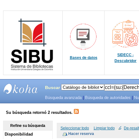
SIDECC -
Bases de datos
Descubridor
Buscar
Búsqueda avanzada
|
Búsqueda de autoridades
|
Nu
SIBU -
SISTEMAS
Su búsqueda retornó 2 resultados.
DE
Refine su búsqueda
Seleccionar todo
Limpiar todo
De-resal
Disponibilidad
BIBLIOTECAS