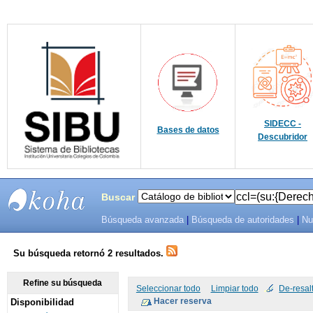
SIDECC -
Bases de datos
Descubridor
Buscar
Búsqueda avanzada
|
Búsqueda de autoridades
|
Nu
SIBU -
SISTEMAS
Su búsqueda retornó 2 resultados.
DE
Refine su búsqueda
Seleccionar todo
Limpiar todo
De-resal
Disponibilidad
BIBLIOTECAS