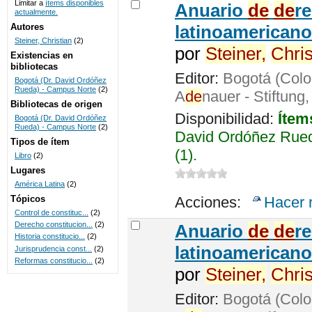
Limitar a
ítems disponibles
Anuario
de
de
r
actualmente.
UNICOC
Autores
latinoamericano
Steiner, Christian
(2)
por
Steiner,
Chris
Existencias en
bibliotecas
Editor:
Bogotá (Colo
Bogotá (Dr. David Ordóñez
Rueda) - Campus Norte
(2)
A
de
nauer - Stiftung
Bibliotecas de origen
Disponibilidad:
Ítem
Bogotá (Dr. David Ordóñez
Rueda) - Campus Norte
(2)
David Ordóñez Rued
Tipos de ítem
(1).
Libro
(2)
Lugares
América Latina
(2)
Tópicos
Acciones:
Hacer 
Control de constituc...
(2)
Derecho constitucion...
(2)
Anuario
de
de
r
Historia constitucio...
(2)
latinoamericano
Jurisprudencia const...
(2)
Reformas constitucio...
(2)
por
Steiner,
Chris
Editor:
Bogotá (Colo