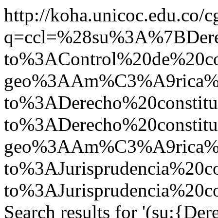
http://koha.unicoc.edu.co/c
q=ccl=%28su%3A%7BDer
to%3AControl%20de%20co
geo%3AAm%C3%A9rica%20
to%3ADerecho%20constit
to%3ADerecho%20constit
geo%3AAm%C3%A9rica%2
to%3AJurisprudencia%20c
to%3AJurisprudencia%20c
Search results for '(su:{De