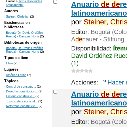
Limitar a
ítems disponibles
Anuario
de
de
r
actualmente.
UNICOC
Autores
latinoamericano
Steiner, Christian
(2)
por
Steiner,
Chris
Existencias en
bibliotecas
Editor:
Bogotá (Colo
Bogotá (Dr. David Ordóñez
Rueda) - Campus Norte
(2)
A
de
nauer - Stiftung
Bibliotecas de origen
Disponibilidad:
Ítem
Bogotá (Dr. David Ordóñez
Rueda) - Campus Norte
(2)
David Ordóñez Rued
Tipos de ítem
(1).
Libro
(2)
Lugares
América Latina
(2)
Tópicos
Acciones:
Hacer 
Control de constituc...
(2)
Derecho constitucion...
(2)
Anuario
de
de
r
Historia constitucio...
(2)
latinoamericano
Jurisprudencia const...
(2)
Reformas constitucio...
(2)
por
Steiner,
Chris
Editor:
Bogotá (Colo