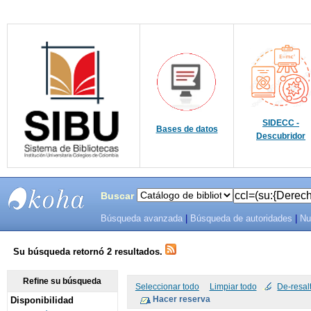
SIDECC -
Bases de datos
Descubridor
Buscar
Búsqueda avanzada
|
Búsqueda de autoridades
|
Nu
SIBU -
SISTEMAS
Su búsqueda retornó 2 resultados.
DE
Refine su búsqueda
Seleccionar todo
Limpiar todo
De-resal
Disponibilidad
BIBLIOTECAS