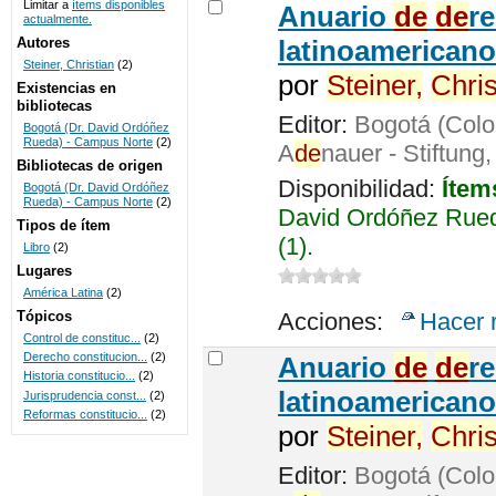
Limitar a
ítems disponibles
Anuario
de
de
r
actualmente.
UNICOC
Autores
latinoamericano
Steiner, Christian
(2)
por
Steiner,
Chris
Existencias en
bibliotecas
Editor:
Bogotá (Colo
Bogotá (Dr. David Ordóñez
Rueda) - Campus Norte
(2)
A
de
nauer - Stiftung
Bibliotecas de origen
Disponibilidad:
Ítem
Bogotá (Dr. David Ordóñez
Rueda) - Campus Norte
(2)
David Ordóñez Rued
Tipos de ítem
(1).
Libro
(2)
Lugares
América Latina
(2)
Tópicos
Acciones:
Hacer 
Control de constituc...
(2)
Derecho constitucion...
(2)
Anuario
de
de
r
Historia constitucio...
(2)
latinoamericano
Jurisprudencia const...
(2)
Reformas constitucio...
(2)
por
Steiner,
Chris
Editor:
Bogotá (Colo