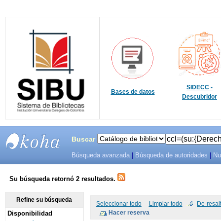
SIDECC -
Bases de datos
Descubridor
Buscar
Búsqueda avanzada
|
Búsqueda de autoridades
|
Nu
SIBU -
SISTEMAS
Su búsqueda retornó 2 resultados.
DE
Refine su búsqueda
Seleccionar todo
Limpiar todo
De-resal
Disponibilidad
BIBLIOTECAS