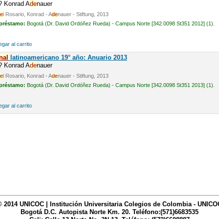
n? Konrad A
de
nauer
e
l Rosario, Konrad - A
de
nauer - Stiftung, 2013
 préstamo:
Bogotá (Dr. David Ordóñez Rueda) - Campus Norte [342.0098 St351 2012] (1).
gar al carrito
nal
latinoamericano 19° año: Anuario 2013
n? Konrad A
de
nauer
e
l Rosario, Konrad - A
de
nauer - Stiftung, 2013
 préstamo:
Bogotá (Dr. David Ordóñez Rueda) - Campus Norte [342.0098 St351 2013] (1).
gar al carrito
© 2014 UNICOC | Institución Universitaria Colegios de Colombia - UNICO
Bogotá D.C. Autopista Norte Km. 20. Teléfono:(571)6683535