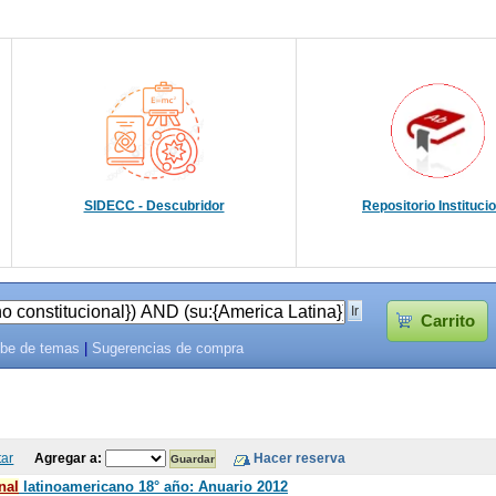
SIDECC - Descubridor
Repositorio Instituci
Carrito
be de temas
|
Sugerencias de compra
tar
Agregar a:
nal
latinoamericano 18° año: Anuario 2012