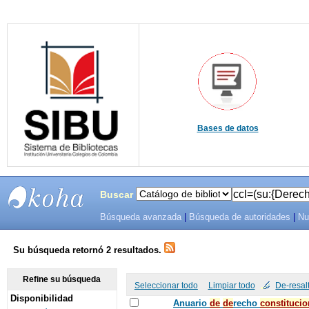
Bases de datos
Buscar
Búsqueda avanzada
|
Búsqueda de autoridades
|
Nu
SIBU -
SISTEMAS
Su búsqueda retornó 2 resultados.
DE
Refine su búsqueda
Seleccionar todo
Limpiar todo
De-resal
Disponibilidad
BIBLIOTECAS
Anuario
de
de
recho
constitucio