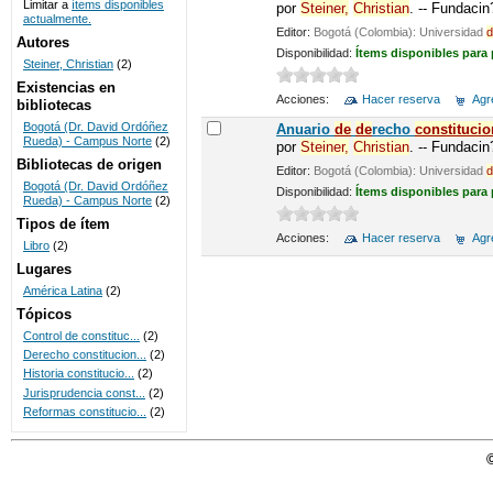
Limitar a
ítems disponibles
por
Steiner,
Christian
. -- Fundaci
actualmente.
UNICOC
Editor:
Bogotá (Colombia): Universidad
d
Autores
Disponibilidad:
Ítems disponibles para
Steiner, Christian
(2)
Existencias en
Acciones:
Hacer reserva
Agre
bibliotecas
Bogotá (Dr. David Ordóñez
Anuario
de
de
recho
constitucio
Rueda) - Campus Norte
(2)
por
Steiner,
Christian
. -- Fundaci
Bibliotecas de origen
Editor:
Bogotá (Colombia): Universidad
d
Bogotá (Dr. David Ordóñez
Disponibilidad:
Ítems disponibles para
Rueda) - Campus Norte
(2)
Tipos de ítem
Acciones:
Hacer reserva
Agre
Libro
(2)
Lugares
América Latina
(2)
Tópicos
Control de constituc...
(2)
Derecho constitucion...
(2)
Historia constitucio...
(2)
Jurisprudencia const...
(2)
Reformas constitucio...
(2)