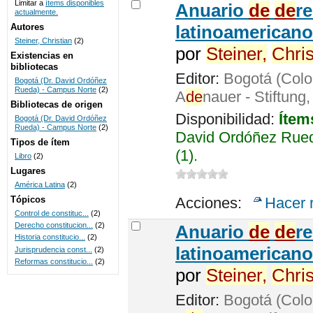
Limitar a
ítems disponibles
Anuario
de
de
r
actualmente.
UNICOC
Autores
latinoamericano
Steiner, Christian
(2)
por
Steiner,
Chris
Existencias en
bibliotecas
Editor:
Bogotá (Colo
Bogotá (Dr. David Ordóñez
Rueda) - Campus Norte
(2)
A
de
nauer - Stiftung
Bibliotecas de origen
Disponibilidad:
Ítem
Bogotá (Dr. David Ordóñez
Rueda) - Campus Norte
(2)
David Ordóñez Rued
Tipos de ítem
(1).
Libro
(2)
Lugares
América Latina
(2)
Tópicos
Acciones:
Hacer 
Control de constituc...
(2)
Derecho constitucion...
(2)
Anuario
de
de
r
Historia constitucio...
(2)
latinoamericano
Jurisprudencia const...
(2)
Reformas constitucio...
(2)
por
Steiner,
Chris
Editor:
Bogotá (Colo