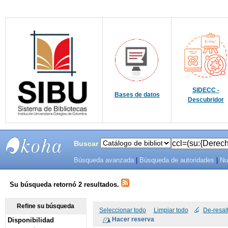
SIDECC -
Bases de datos
Descubridor
Buscar
Búsqueda avanzada
|
Búsqueda de autoridades
|
Nu
SIBU -
SISTEMAS
Su búsqueda retornó 2 resultados.
DE
Refine su búsqueda
Seleccionar todo
Limpiar todo
De-resal
Disponibilidad
BIBLIOTECAS