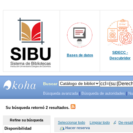
SIDECC -
Bases de datos
Descubridor
Buscar
Búsqueda avanzada
|
Búsqueda de autoridades
|
Nu
SIBU -
SISTEMAS
Su búsqueda retornó 2 resultados.
DE
Refine su búsqueda
Seleccionar todo
Limpiar todo
De-resal
Disponibilidad
BIBLIOTECAS