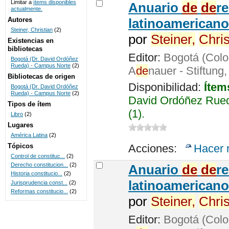
Limitar a
ítems disponibles
Anuario
de
de
r
actualmente.
UNICOC
Autores
latinoamericano
Steiner, Christian
(2)
por
Steiner,
Chris
Existencias en
bibliotecas
Editor:
Bogotá (Colo
Bogotá (Dr. David Ordóñez
Rueda) - Campus Norte
(2)
A
de
nauer - Stiftung
Bibliotecas de origen
Disponibilidad:
Ítem
Bogotá (Dr. David Ordóñez
Rueda) - Campus Norte
(2)
David Ordóñez Rued
Tipos de ítem
(1).
Libro
(2)
Lugares
América Latina
(2)
Tópicos
Acciones:
Hacer 
Control de constituc...
(2)
Derecho constitucion...
(2)
Anuario
de
de
r
Historia constitucio...
(2)
latinoamericano
Jurisprudencia const...
(2)
Reformas constitucio...
(2)
por
Steiner,
Chris
Editor:
Bogotá (Colo