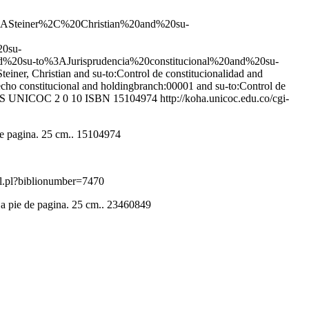
teiner%2C%20Christian%20and%20su-
0su-
20su-to%3AJurisprudencia%20constitucional%20and%20su-
einer, Christian and su-to:Control de constitucionalidad and
echo constitucional and holdingbranch:00001 and su-to:Control de
ECAS UNICOC
2
0
10
ISBN 15104974
http://koha.unicoc.edu.co/cgi-
 de pagina. 25 cm.. 15104974
ail.pl?biblionumber=7470
s a pie de pagina. 25 cm.. 23460849