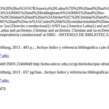
ND%20%28su%3A%7BAmerica%20Latina%7D%29%20and%20au%3AS
ranch%3A00001%20and%20holdingbranch%3A00001%20and%20su-
0Christian%20and%20au%3ASteiner%2C%20Christian%20and%2
01%20and%20su-to%3AControl%20de%20constitucionalidad%20and%
for '(su:{Derecho constitucional}) AND (su:{America Latina}) and au:St
na and au:Steiner, Christian and au:Steiner, Christian and su-to:Der
su-to:Jurisprudencia constitucional' at SIBU - SISTEMAS DE BIBLIOT
ftung, 2013 . 483 p.; , Incluye índice y referencia bibliografica a pie
° año:
7469
ISBN 23460849
http://koha.unicoc.edu.co/cgi-bin/koha/opac-det
ftung, 2013 . 657 pg?inas , Incluye índice y referencias bibliografica
° año:
7470