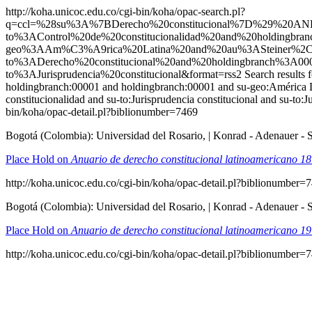
http://koha.unicoc.edu.co/cgi-bin/koha/opac-search.pl?
q=ccl=%28su%3A%7BDerecho%20constitucional%7D%29%20A
to%3AControl%20de%20constitucionalidad%20and%20holdingb
geo%3AAm%C3%A9rica%20Latina%20and%20au%3ASteiner%2C%2
to%3ADerecho%20constitucional%20and%20holdingbranch%3A000
to%3AJurisprudencia%20constitucional&format=rss2
Search results 
holdingbranch:00001 and holdingbranch:00001 and su-geo:América Lati
constitucionalidad and su-to:Jurisprudencia constitucional and 
bin/koha/opac-detail.pl?biblionumber=7469
Bogotá (Colombia): Universidad del Rosario, | Konrad - Adenauer - Sti
Place Hold on
Anuario de derecho constitucional latinoamericano 18
http://koha.unicoc.edu.co/cgi-bin/koha/opac-detail.pl?biblionumber=
Bogotá (Colombia): Universidad del Rosario, | Konrad - Adenauer - Sti
Place Hold on
Anuario de derecho constitucional latinoamericano 19
http://koha.unicoc.edu.co/cgi-bin/koha/opac-detail.pl?biblionumber=