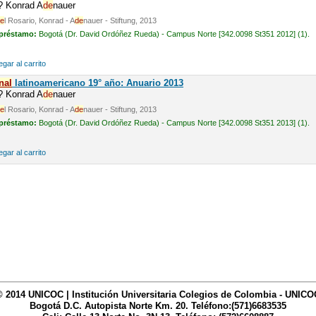
n? Konrad A
de
nauer
e
l Rosario, Konrad - A
de
nauer - Stiftung, 2013
 préstamo:
Bogotá (Dr. David Ordóñez Rueda) - Campus Norte [342.0098 St351 2012] (1).
gar al carrito
nal
latinoamericano 19° año: Anuario 2013
n? Konrad A
de
nauer
e
l Rosario, Konrad - A
de
nauer - Stiftung, 2013
 préstamo:
Bogotá (Dr. David Ordóñez Rueda) - Campus Norte [342.0098 St351 2013] (1).
gar al carrito
© 2014 UNICOC | Institución Universitaria Colegios de Colombia - UNICO
Bogotá D.C. Autopista Norte Km. 20. Teléfono:(571)6683535