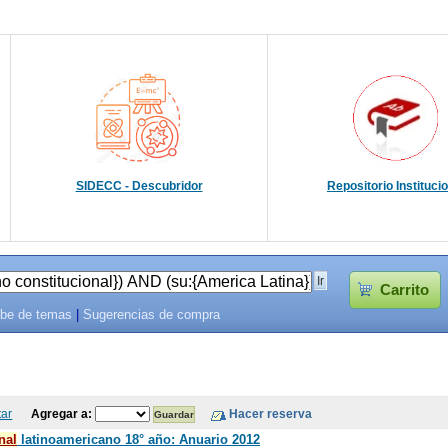
SIDECC - Descubridor
Repositorio Instituci
Carrito
be de temas
|
Sugerencias de compra
tar
Agregar a:
nal
latinoamericano 18° año: Anuario 2012