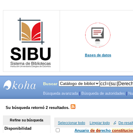
Bases de datos
Buscar
Búsqueda avanzada
|
Búsqueda de autoridades
|
Nu
SIBU -
SISTEMAS
Su búsqueda retornó 2 resultados.
DE
Refine su búsqueda
Seleccionar todo
Limpiar todo
De-resal
Disponibilidad
BIBLIOTECAS
Anuario
de
de
recho
constitucio