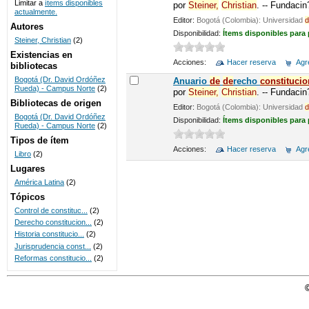
Limitar a
ítems disponibles
por
Steiner,
Christian
. -- Fundaci
actualmente.
UNICOC
Editor:
Bogotá (Colombia): Universidad
d
Autores
Disponibilidad:
Ítems disponibles para
Steiner, Christian
(2)
Existencias en
Acciones:
Hacer reserva
Agre
bibliotecas
Bogotá (Dr. David Ordóñez
Anuario
de
de
recho
constitucio
Rueda) - Campus Norte
(2)
por
Steiner,
Christian
. -- Fundaci
Bibliotecas de origen
Editor:
Bogotá (Colombia): Universidad
d
Bogotá (Dr. David Ordóñez
Disponibilidad:
Ítems disponibles para
Rueda) - Campus Norte
(2)
Tipos de ítem
Acciones:
Hacer reserva
Agre
Libro
(2)
Lugares
América Latina
(2)
Tópicos
Control de constituc...
(2)
Derecho constitucion...
(2)
Historia constitucio...
(2)
Jurisprudencia const...
(2)
Reformas constitucio...
(2)