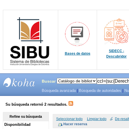
SIDECC -
Bases de datos
Descubridor
Buscar
Búsqueda avanzada
|
Búsqueda de autoridades
|
Nu
SIBU -
SISTEMAS
Su búsqueda retornó 2 resultados.
DE
Refine su búsqueda
Seleccionar todo
Limpiar todo
De-resal
Disponibilidad
BIBLIOTECAS