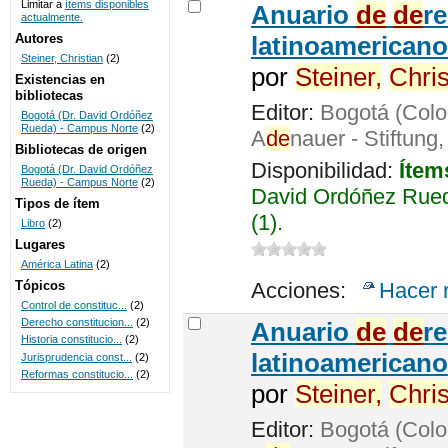
Limitar a
ítems disponibles
Anuario
de
de
r
actualmente.
UNICOC
Autores
latinoamericano
Steiner, Christian
(2)
por
Steiner,
Chris
Existencias en
bibliotecas
Editor:
Bogotá (Colo
Bogotá (Dr. David Ordóñez
Rueda) - Campus Norte
(2)
A
de
nauer - Stiftung
Bibliotecas de origen
Disponibilidad:
Ítem
Bogotá (Dr. David Ordóñez
Rueda) - Campus Norte
(2)
David Ordóñez Rued
Tipos de ítem
(1).
Libro
(2)
Lugares
América Latina
(2)
Tópicos
Acciones:
Hacer 
Control de constituc...
(2)
Derecho constitucion...
(2)
Anuario
de
de
r
Historia constitucio...
(2)
latinoamericano
Jurisprudencia const...
(2)
Reformas constitucio...
(2)
por
Steiner,
Chris
Editor:
Bogotá (Colo