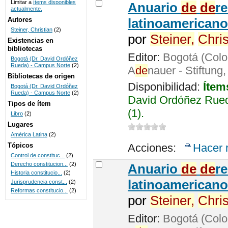
Limitar a
ítems disponibles
Anuario
de
de
r
actualmente.
UNICOC
Autores
latinoamericano
Steiner, Christian
(2)
por
Steiner,
Chris
Existencias en
bibliotecas
Editor:
Bogotá (Colo
Bogotá (Dr. David Ordóñez
Rueda) - Campus Norte
(2)
A
de
nauer - Stiftung
Bibliotecas de origen
Disponibilidad:
Ítem
Bogotá (Dr. David Ordóñez
Rueda) - Campus Norte
(2)
David Ordóñez Rued
Tipos de ítem
(1).
Libro
(2)
Lugares
América Latina
(2)
Tópicos
Acciones:
Hacer 
Control de constituc...
(2)
Derecho constitucion...
(2)
Anuario
de
de
r
Historia constitucio...
(2)
latinoamericano
Jurisprudencia const...
(2)
Reformas constitucio...
(2)
por
Steiner,
Chris
Editor:
Bogotá (Colo