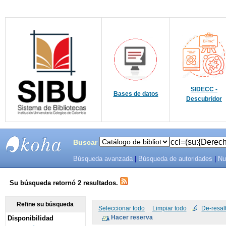
SIDECC -
Bases de datos
Descubridor
Buscar
Búsqueda avanzada
|
Búsqueda de autoridades
|
Nu
SIBU -
SISTEMAS
Su búsqueda retornó 2 resultados.
DE
Refine su búsqueda
Seleccionar todo
Limpiar todo
De-resal
Disponibilidad
BIBLIOTECAS