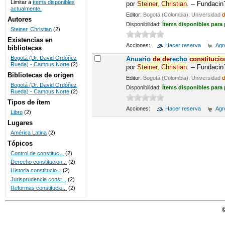
Limitar a
ítems disponibles
por
Steiner,
Christian
. -- Fundaci
actualmente.
UNICOC
Editor:
Bogotá (Colombia): Universidad
d
Autores
Disponibilidad:
Ítems disponibles para
Steiner, Christian
(2)
Existencias en
Acciones:
Hacer reserva
Agre
bibliotecas
Bogotá (Dr. David Ordóñez
Anuario
de
de
recho
constitucio
Rueda) - Campus Norte
(2)
por
Steiner,
Christian
. -- Fundaci
Bibliotecas de origen
Editor:
Bogotá (Colombia): Universidad
d
Bogotá (Dr. David Ordóñez
Disponibilidad:
Ítems disponibles para
Rueda) - Campus Norte
(2)
Tipos de ítem
Acciones:
Hacer reserva
Agre
Libro
(2)
Lugares
América Latina
(2)
Tópicos
Control de constituc...
(2)
Derecho constitucion...
(2)
Historia constitucio...
(2)
Jurisprudencia const...
(2)
Reformas constitucio...
(2)