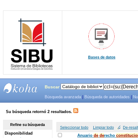
Bases de datos
Buscar
Búsqueda avanzada
|
Búsqueda de autoridades
|
Nu
SIBU -
SISTEMAS
Su búsqueda retornó 2 resultados.
DE
Refine su búsqueda
Seleccionar todo
Limpiar todo
De-resal
Disponibilidad
BIBLIOTECAS
Anuario
de
de
recho
constitucio