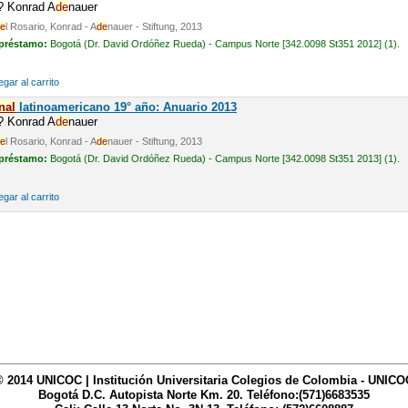
n? Konrad A
de
nauer
e
l Rosario, Konrad - A
de
nauer - Stiftung, 2013
 préstamo:
Bogotá (Dr. David Ordóñez Rueda) - Campus Norte [342.0098 St351 2012] (1).
gar al carrito
nal
latinoamericano 19° año: Anuario 2013
n? Konrad A
de
nauer
e
l Rosario, Konrad - A
de
nauer - Stiftung, 2013
 préstamo:
Bogotá (Dr. David Ordóñez Rueda) - Campus Norte [342.0098 St351 2013] (1).
gar al carrito
© 2014 UNICOC | Institución Universitaria Colegios de Colombia - UNICO
Bogotá D.C. Autopista Norte Km. 20. Teléfono:(571)6683535