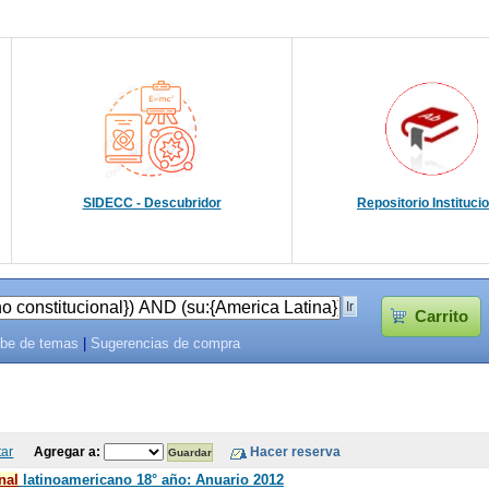
SIDECC - Descubridor
Repositorio Instituci
Carrito
be de temas
|
Sugerencias de compra
tar
Agregar a:
nal
latinoamericano 18° año: Anuario 2012