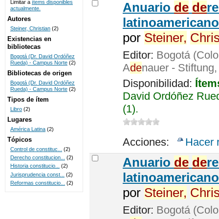
Limitar a
ítems disponibles
Anuario
de
de
r
actualmente.
UNICOC
Autores
latinoamericano
Steiner, Christian
(2)
por
Steiner,
Chris
Existencias en
bibliotecas
Editor:
Bogotá (Colo
Bogotá (Dr. David Ordóñez
Rueda) - Campus Norte
(2)
A
de
nauer - Stiftung
Bibliotecas de origen
Disponibilidad:
Ítem
Bogotá (Dr. David Ordóñez
Rueda) - Campus Norte
(2)
David Ordóñez Rued
Tipos de ítem
(1).
Libro
(2)
Lugares
América Latina
(2)
Tópicos
Acciones:
Hacer 
Control de constituc...
(2)
Derecho constitucion...
(2)
Anuario
de
de
r
Historia constitucio...
(2)
latinoamericano
Jurisprudencia const...
(2)
Reformas constitucio...
(2)
por
Steiner,
Chris
Editor:
Bogotá (Colo