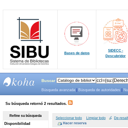
SIDECC -
Bases de datos
Descubridor
Buscar
Búsqueda avanzada
|
Búsqueda de autoridades
|
Nu
SIBU -
SISTEMAS
Su búsqueda retornó 2 resultados.
DE
Refine su búsqueda
Seleccionar todo
Limpiar todo
De-resal
Disponibilidad
BIBLIOTECAS