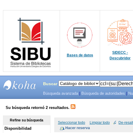
SIDECC -
Bases de datos
Descubridor
Buscar
Búsqueda avanzada
|
Búsqueda de autoridades
|
Nu
SIBU -
SISTEMAS
Su búsqueda retornó 2 resultados.
DE
Refine su búsqueda
Seleccionar todo
Limpiar todo
De-resal
Disponibilidad
BIBLIOTECAS