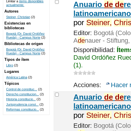
Limitar a
ítems disponibles
Anuario
de
de
r
actualmente.
UNICOC
Autores
latinoamericano
Steiner, Christian
(2)
por
Steiner,
Chris
Existencias en
bibliotecas
Editor:
Bogotá (Colo
Bogotá (Dr. David Ordóñez
Rueda) - Campus Norte
(2)
A
de
nauer - Stiftung
Bibliotecas de origen
Disponibilidad:
Ítem
Bogotá (Dr. David Ordóñez
Rueda) - Campus Norte
(2)
David Ordóñez Rued
Tipos de ítem
(1).
Libro
(2)
Lugares
América Latina
(2)
Tópicos
Acciones:
Hacer 
Control de constituc...
(2)
Derecho constitucion...
(2)
Anuario
de
de
r
Historia constitucio...
(2)
latinoamericano
Jurisprudencia const...
(2)
Reformas constitucio...
(2)
por
Steiner,
Chris
Editor:
Bogotá (Colo