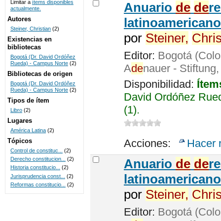
Limitar a
ítems disponibles
Anuario
de
de
r
actualmente.
UNICOC
Autores
latinoamericano
Steiner, Christian
(2)
por
Steiner,
Chris
Existencias en
bibliotecas
Editor:
Bogotá (Colo
Bogotá (Dr. David Ordóñez
Rueda) - Campus Norte
(2)
A
de
nauer - Stiftung
Bibliotecas de origen
Disponibilidad:
Ítem
Bogotá (Dr. David Ordóñez
Rueda) - Campus Norte
(2)
David Ordóñez Rued
Tipos de ítem
(1).
Libro
(2)
Lugares
América Latina
(2)
Tópicos
Acciones:
Hacer 
Control de constituc...
(2)
Derecho constitucion...
(2)
Anuario
de
de
r
Historia constitucio...
(2)
latinoamericano
Jurisprudencia const...
(2)
Reformas constitucio...
(2)
por
Steiner,
Chris
Editor:
Bogotá (Colo