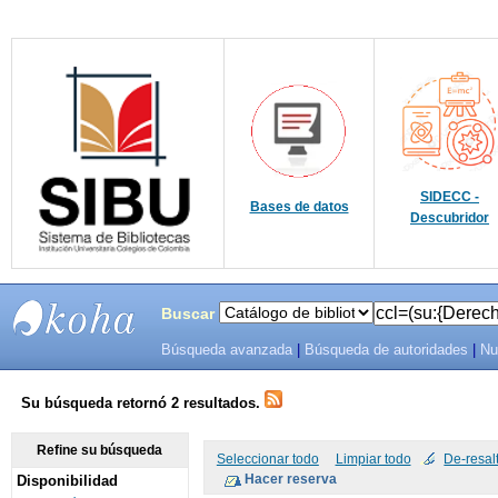
SIDECC -
Bases de datos
Descubridor
Buscar
Búsqueda avanzada
|
Búsqueda de autoridades
|
Nu
SIBU -
SISTEMAS
Su búsqueda retornó 2 resultados.
DE
Refine su búsqueda
Seleccionar todo
Limpiar todo
De-resal
Disponibilidad
BIBLIOTECAS