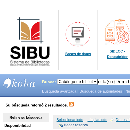
SIDECC -
Bases de datos
Descubridor
Buscar
Búsqueda avanzada
|
Búsqueda de autoridades
|
Nu
SIBU -
SISTEMAS
Su búsqueda retornó 2 resultados.
DE
Refine su búsqueda
Seleccionar todo
Limpiar todo
De-resal
Disponibilidad
BIBLIOTECAS