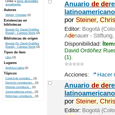
Limitar a
ítems disponibles
Anuario
de
de
r
actualmente.
UNICOC
Autores
latinoamericano
Steiner, Christian
(2)
por
Steiner,
Chris
Existencias en
bibliotecas
Editor:
Bogotá (Colo
Bogotá (Dr. David Ordóñez
Rueda) - Campus Norte
(2)
A
de
nauer - Stiftung
Bibliotecas de origen
Disponibilidad:
Ítem
Bogotá (Dr. David Ordóñez
Rueda) - Campus Norte
(2)
David Ordóñez Rued
Tipos de ítem
(1).
Libro
(2)
Lugares
América Latina
(2)
Tópicos
Acciones:
Hacer 
Control de constituc...
(2)
Derecho constitucion...
(2)
Anuario
de
de
r
Historia constitucio...
(2)
latinoamericano
Jurisprudencia const...
(2)
Reformas constitucio...
(2)
por
Steiner,
Chris
Editor:
Bogotá (Colo