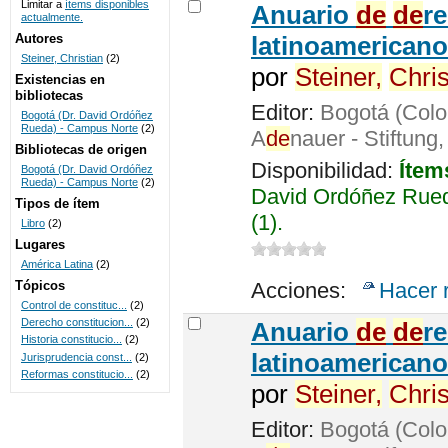
Limitar a
ítems disponibles
Anuario
de
de
r
actualmente.
UNICOC
Autores
latinoamericano
Steiner, Christian
(2)
por
Steiner,
Chris
Existencias en
bibliotecas
Editor:
Bogotá (Colo
Bogotá (Dr. David Ordóñez
Rueda) - Campus Norte
(2)
A
de
nauer - Stiftung
Bibliotecas de origen
Disponibilidad:
Ítem
Bogotá (Dr. David Ordóñez
Rueda) - Campus Norte
(2)
David Ordóñez Rued
Tipos de ítem
(1).
Libro
(2)
Lugares
América Latina
(2)
Tópicos
Acciones:
Hacer 
Control de constituc...
(2)
Derecho constitucion...
(2)
Anuario
de
de
r
Historia constitucio...
(2)
latinoamericano
Jurisprudencia const...
(2)
Reformas constitucio...
(2)
por
Steiner,
Chris
Editor:
Bogotá (Colo