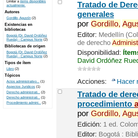
Limitar a
ítems disponibles
Tratado de Der
actualmente.
UNICOC
Autores
generales
Gordillo, Agustín
(2)
por
Gordillo,
Agus
Existencias en
bibliotecas
Editor:
Medellín (Col
Bogotá (Dr. David Ordóñez
Rueda) - Campus Norte
(2)
de derecho
Administ
Bibliotecas de origen
Disponibilidad:
Ítem
Bogotá (Dr. David Ordóñez
Rueda) - Campus Norte
(2)
David Ordóñez Rued
Tipos de ítem
Libro
(2)
Tópicos
Acciones:
Hacer 
Actos administrativo...
(1)
Aspectos Juridicos
(1)
Tratado de der
Derecho administrati...
(2)
Derecho administrati...
(1)
procedimiento
Procedimiento admini...
(2)
por
Gordillo,
Agus
Edición:
1 ed. Colo
Editor:
Bogotá : Bibl