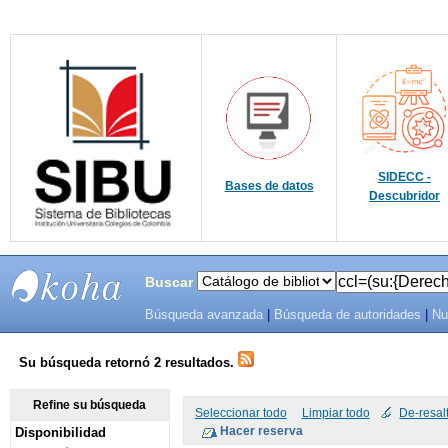
SIDECC -
Bases de datos
Descubridor
Buscar
Búsqueda avanzada
|
Búsqueda de autoridades
|
Nu
SIBU -
SISTEMAS
Su búsqueda retornó 2 resultados.
DE
Refine su búsqueda
Seleccionar todo
Limpiar todo
De-resal
Disponibilidad
BIBLIOTECAS