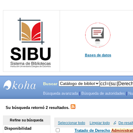
Bases de datos
Buscar
Búsqueda avanzada
|
Búsqueda de autoridades
|
Nu
SIBU -
SISTEMAS
Su búsqueda retornó 2 resultados.
DE
Refine su búsqueda
Seleccionar todo
Limpiar todo
De-resal
Disponibilidad
BIBLIOTECAS
Tratado de Derecho
Administrat