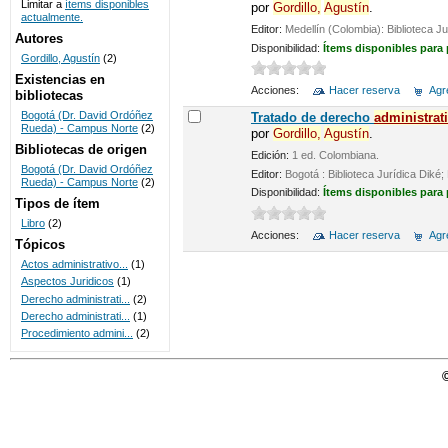
Limitar a
ítems disponibles
por
Gordillo,
Agustín
.
actualmente.
UNICOC
Editor:
Medellín (Colombia): Biblioteca 
Autores
Disponibilidad:
Ítems disponibles para
Gordillo, Agustín
(2)
Existencias en
Acciones:
Hacer reserva
Agre
bibliotecas
Bogotá (Dr. David Ordóñez
Tratado de derecho
administrat
Rueda) - Campus Norte
(2)
por
Gordillo,
Agustín
.
Bibliotecas de origen
Edición:
1 ed. Colombiana.
Bogotá (Dr. David Ordóñez
Editor:
Bogotá : Biblioteca Jurídica Dik
Rueda) - Campus Norte
(2)
Disponibilidad:
Ítems disponibles para
Tipos de ítem
Libro
(2)
Acciones:
Hacer reserva
Agre
Tópicos
Actos administrativo...
(1)
Aspectos Juridicos
(1)
Derecho administrati...
(2)
Derecho administrati...
(1)
Procedimiento admini...
(2)