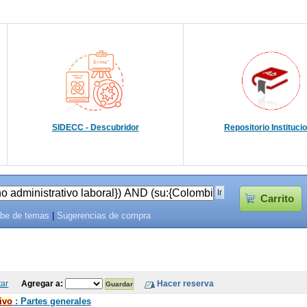
SIDECC - Descubridor
Repositorio Instituci
Carrito
be de temas
|
Sugerencias de compra
tar
Agregar a:
ivo
: Partes generales