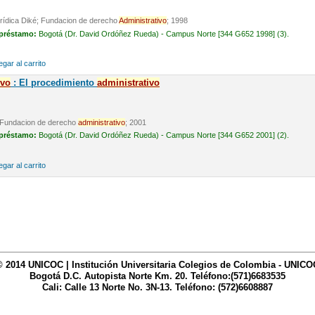
Jurídica Diké; Fundacion de derecho
Administrativo
; 1998
 préstamo:
Bogotá (Dr. David Ordóñez Rueda) - Campus Norte [344 G652 1998] (3).
gar al carrito
ivo
: El procedimiento
administrativo
é; Fundacion de derecho
administrativo
; 2001
 préstamo:
Bogotá (Dr. David Ordóñez Rueda) - Campus Norte [344 G652 2001] (2).
gar al carrito
© 2014 UNICOC | Institución Universitaria Colegios de Colombia - UNICO
Bogotá D.C. Autopista Norte Km. 20. Teléfono:(571)6683535
Cali: Calle 13 Norte No. 3N-13. Teléfono: (572)6608887