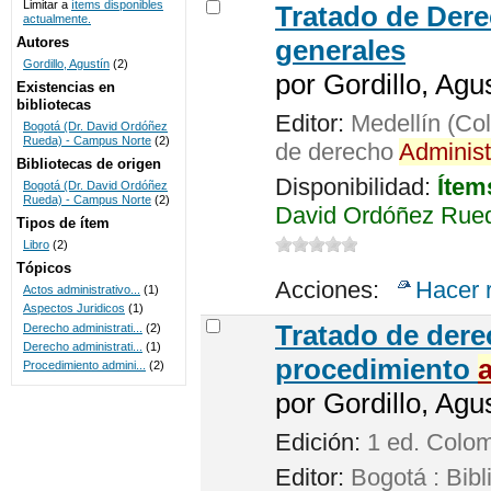
Limitar a
ítems disponibles
Tratado de Der
actualmente.
UNICOC
Autores
generales
Gordillo, Agustín
(2)
por
Gordillo, Agus
Existencias en
bibliotecas
Editor:
Medellín (Col
Bogotá (Dr. David Ordóñez
Rueda) - Campus Norte
(2)
de derecho
Administ
Bibliotecas de origen
Disponibilidad:
Ítem
Bogotá (Dr. David Ordóñez
Rueda) - Campus Norte
(2)
David Ordóñez Rued
Tipos de ítem
Libro
(2)
Tópicos
Acciones:
Hacer 
Actos administrativo...
(1)
Aspectos Juridicos
(1)
Tratado de der
Derecho administrati...
(2)
Derecho administrati...
(1)
procedimiento
Procedimiento admini...
(2)
por
Gordillo, Agus
Edición:
1 ed. Colo
Editor:
Bogotá : Bibl