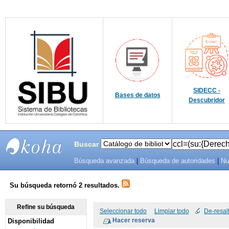
SIDECC -
Bases de datos
Descubridor
Buscar
Búsqueda avanzada
|
Búsqueda de autoridades
|
Nu
SIBU -
SISTEMAS
Su búsqueda retornó 2 resultados.
DE
Refine su búsqueda
Seleccionar todo
Limpiar todo
De-resal
Disponibilidad
BIBLIOTECAS