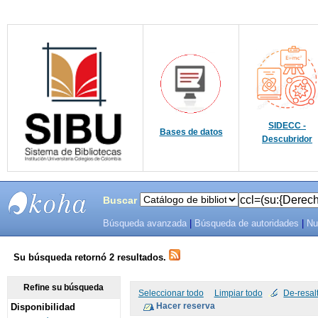
SIDECC -
Bases de datos
Descubridor
Buscar
Búsqueda avanzada
|
Búsqueda de autoridades
|
Nu
SIBU -
SISTEMAS
Su búsqueda retornó 2 resultados.
DE
Refine su búsqueda
Seleccionar todo
Limpiar todo
De-resal
Disponibilidad
BIBLIOTECAS