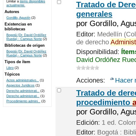
Limitar a
ítems disponibles
Tratado de Der
actualmente.
UNICOC
Autores
generales
Gordillo, Agustín
(2)
por
Gordillo, Agus
Existencias en
bibliotecas
Editor:
Medellín (Col
Bogotá (Dr. David Ordóñez
Rueda) - Campus Norte
(2)
de derecho
Administ
Bibliotecas de origen
Disponibilidad:
Ítem
Bogotá (Dr. David Ordóñez
Rueda) - Campus Norte
(2)
David Ordóñez Rued
Tipos de ítem
Libro
(2)
Tópicos
Acciones:
Hacer 
Actos administrativo...
(1)
Aspectos Juridicos
(1)
Tratado de der
Derecho administrati...
(2)
Derecho administrati...
(1)
procedimiento
Procedimiento admini...
(2)
por
Gordillo, Agus
Edición:
1 ed. Colo
Editor:
Bogotá : Bibl