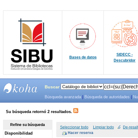
SIDECC -
Bases de datos
Descubridor
Buscar
Búsqueda avanzada
|
Búsqueda de autoridades
|
Nu
SIBU -
SISTEMAS
Su búsqueda retornó 2 resultados.
DE
Refine su búsqueda
Seleccionar todo
Limpiar todo
De-resal
Disponibilidad
BIBLIOTECAS