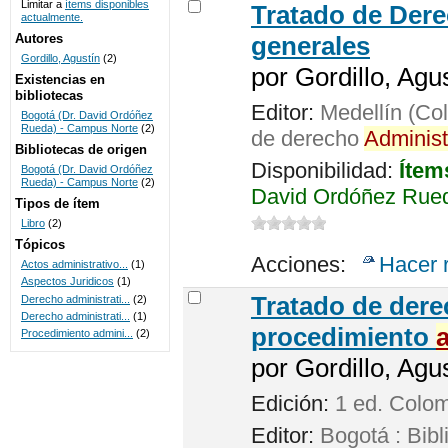
Limitar a
ítems disponibles
Tratado de Der
actualmente.
UNICOC
Autores
generales
Gordillo, Agustín
(2)
por
Gordillo, Agus
Existencias en
bibliotecas
Editor:
Medellín (Col
Bogotá (Dr. David Ordóñez
Rueda) - Campus Norte
(2)
de derecho
Administ
Bibliotecas de origen
Disponibilidad:
Ítem
Bogotá (Dr. David Ordóñez
Rueda) - Campus Norte
(2)
David Ordóñez Rued
Tipos de ítem
Libro
(2)
Tópicos
Acciones:
Hacer 
Actos administrativo...
(1)
Aspectos Juridicos
(1)
Tratado de der
Derecho administrati...
(2)
Derecho administrati...
(1)
procedimiento
Procedimiento admini...
(2)
por
Gordillo, Agus
Edición:
1 ed. Colo
Editor:
Bogotá : Bibl