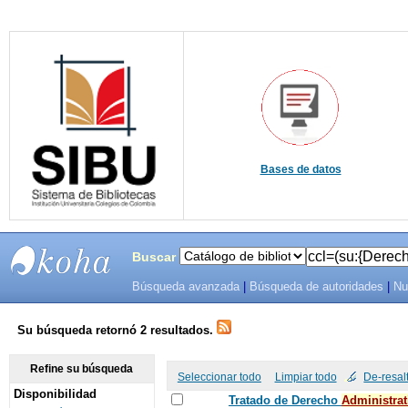
Bases de datos
Buscar
Búsqueda avanzada
|
Búsqueda de autoridades
|
Nu
SIBU -
SISTEMAS
Su búsqueda retornó 2 resultados.
DE
Refine su búsqueda
Seleccionar todo
Limpiar todo
De-resal
Disponibilidad
BIBLIOTECAS
Tratado de Derecho
Administrat