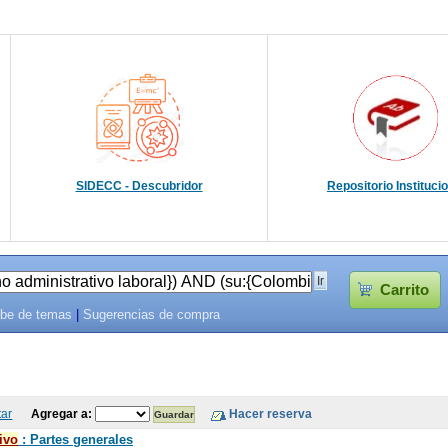
SIDECC - Descubridor
Repositorio Instituci
Carrito
be de temas
|
Sugerencias de compra
tar
Agregar a:
ivo
: Partes generales