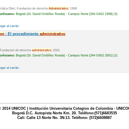
Jurídica Diké; Fundacion de derecho
Administrativo
; 1998
 préstamo:
Bogotá (Dr. David Ordóñez Rueda) - Campus Norte [344 G652 1998] (3).
gar al carrito
ivo
: El procedimiento
administrativo
é; Fundacion de derecho
administrativo
; 2001
 préstamo:
Bogotá (Dr. David Ordóñez Rueda) - Campus Norte [344 G652 2001] (2).
gar al carrito
© 2014 UNICOC | Institución Universitaria Colegios de Colombia - UNICO
Bogotá D.C. Autopista Norte Km. 20. Teléfono:(571)6683535
Cali: Calle 13 Norte No. 3N-13. Teléfono: (572)6608887