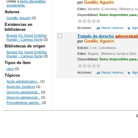
Limitar a
ítems disponibles
por
Gordillo,
Agustín
.
actualmente.
UNICOC
Editor:
Medellín (Colombia): Biblioteca 
Autores
Disponibilidad:
Ítems disponibles para
Gordillo, Agustín
(2)
Existencias en
Acciones:
Hacer reserva
Agre
bibliotecas
Bogotá (Dr. David Ordóñez
Tratado de derecho
administrat
Rueda) - Campus Norte
(2)
por
Gordillo,
Agustín
.
Bibliotecas de origen
Edición:
1 ed. Colombiana.
Bogotá (Dr. David Ordóñez
Editor:
Bogotá : Biblioteca Jurídica Dik
Rueda) - Campus Norte
(2)
Disponibilidad:
Ítems disponibles para
Tipos de ítem
Libro
(2)
Acciones:
Hacer reserva
Agre
Tópicos
Actos administrativo...
(1)
Aspectos Juridicos
(1)
Derecho administrati...
(2)
Derecho administrati...
(1)
Procedimiento admini...
(2)