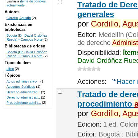
Limitar a
ítems disponibles
Tratado de Der
actualmente.
UNICOC
Autores
generales
Gordillo, Agustín
(2)
por
Gordillo,
Agus
Existencias en
bibliotecas
Editor:
Medellín (Col
Bogotá (Dr. David Ordóñez
Rueda) - Campus Norte
(2)
de derecho
Administ
Bibliotecas de origen
Disponibilidad:
Ítem
Bogotá (Dr. David Ordóñez
Rueda) - Campus Norte
(2)
David Ordóñez Rued
Tipos de ítem
Libro
(2)
Tópicos
Acciones:
Hacer 
Actos administrativo...
(1)
Aspectos Juridicos
(1)
Tratado de der
Derecho administrati...
(2)
Derecho administrati...
(1)
procedimiento
Procedimiento admini...
(2)
por
Gordillo,
Agus
Edición:
1 ed. Colo
Editor:
Bogotá : Bibl