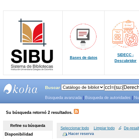
SIDECC -
Bases de datos
Descubridor
Buscar
Búsqueda avanzada
|
Búsqueda de autoridades
|
Nu
SIBU -
SISTEMAS
Su búsqueda retornó 2 resultados.
DE
Refine su búsqueda
Seleccionar todo
Limpiar todo
De-resal
Disponibilidad
BIBLIOTECAS