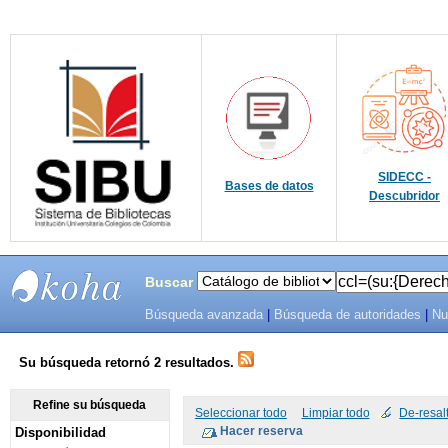
SIDECC -
Bases de datos
Descubridor
Buscar
Búsqueda avanzada
|
Búsqueda de autoridades
|
Nu
SIBU -
SISTEMAS
Su búsqueda retornó 2 resultados.
DE
Refine su búsqueda
Seleccionar todo
Limpiar todo
De-resal
Disponibilidad
BIBLIOTECAS