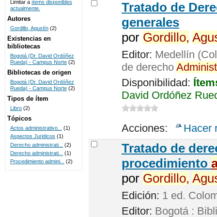
Limitar a
ítems disponibles
Tratado de Der
actualmente.
UNICOC
Autores
generales
Gordillo, Agustín
(2)
por
Gordillo,
Agus
Existencias en
bibliotecas
Editor:
Medellín (Col
Bogotá (Dr. David Ordóñez
Rueda) - Campus Norte
(2)
de derecho
Administ
Bibliotecas de origen
Disponibilidad:
Ítem
Bogotá (Dr. David Ordóñez
Rueda) - Campus Norte
(2)
David Ordóñez Rued
Tipos de ítem
Libro
(2)
Tópicos
Acciones:
Hacer 
Actos administrativo...
(1)
Aspectos Juridicos
(1)
Tratado de der
Derecho administrati...
(2)
Derecho administrati...
(1)
procedimiento
Procedimiento admini...
(2)
por
Gordillo,
Agus
Edición:
1 ed. Colo
Editor:
Bogotá : Bibl