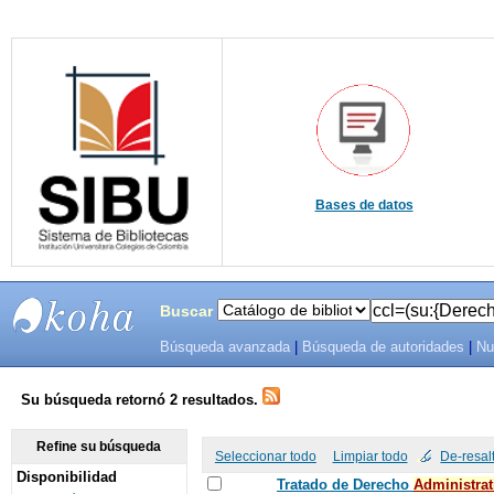
Bases de datos
Buscar
Búsqueda avanzada
|
Búsqueda de autoridades
|
Nu
SIBU -
SISTEMAS
Su búsqueda retornó 2 resultados.
DE
Refine su búsqueda
Seleccionar todo
Limpiar todo
De-resal
Disponibilidad
BIBLIOTECAS
Tratado de Derecho
Administrat