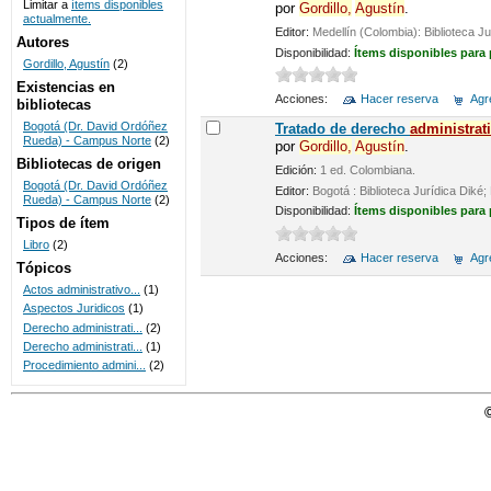
Limitar a
ítems disponibles
por
Gordillo,
Agustín
.
actualmente.
UNICOC
Editor:
Medellín (Colombia): Biblioteca 
Autores
Disponibilidad:
Ítems disponibles para
Gordillo, Agustín
(2)
Existencias en
Acciones:
Hacer reserva
Agre
bibliotecas
Bogotá (Dr. David Ordóñez
Tratado de derecho
administrat
Rueda) - Campus Norte
(2)
por
Gordillo,
Agustín
.
Bibliotecas de origen
Edición:
1 ed. Colombiana.
Bogotá (Dr. David Ordóñez
Editor:
Bogotá : Biblioteca Jurídica Dik
Rueda) - Campus Norte
(2)
Disponibilidad:
Ítems disponibles para
Tipos de ítem
Libro
(2)
Acciones:
Hacer reserva
Agre
Tópicos
Actos administrativo...
(1)
Aspectos Juridicos
(1)
Derecho administrati...
(2)
Derecho administrati...
(1)
Procedimiento admini...
(2)