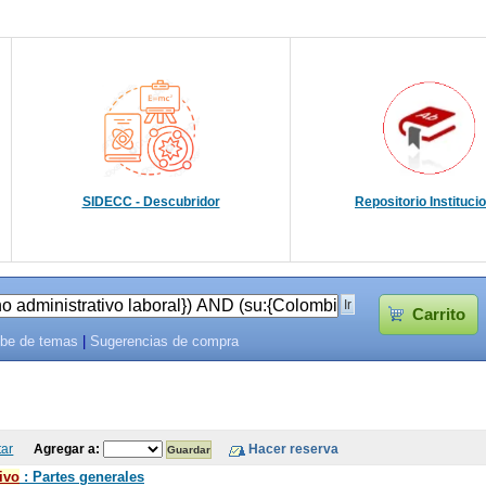
SIDECC - Descubridor
Repositorio Instituci
Carrito
be de temas
|
Sugerencias de compra
tar
Agregar a:
ivo
: Partes generales