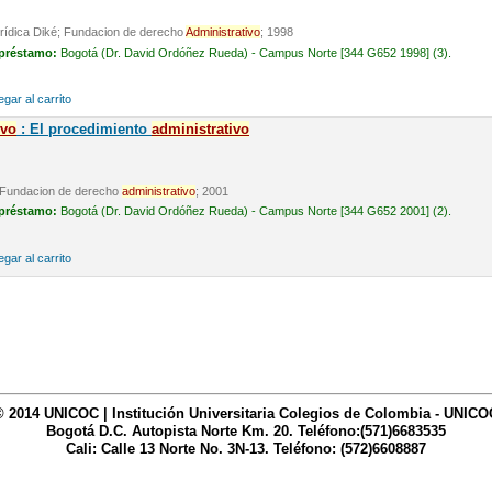
Jurídica Diké; Fundacion de derecho
Administrativo
; 1998
 préstamo:
Bogotá (Dr. David Ordóñez Rueda) - Campus Norte [344 G652 1998] (3).
gar al carrito
ivo
: El procedimiento
administrativo
é; Fundacion de derecho
administrativo
; 2001
 préstamo:
Bogotá (Dr. David Ordóñez Rueda) - Campus Norte [344 G652 2001] (2).
gar al carrito
© 2014 UNICOC | Institución Universitaria Colegios de Colombia - UNICO
Bogotá D.C. Autopista Norte Km. 20. Teléfono:(571)6683535
Cali: Calle 13 Norte No. 3N-13. Teléfono: (572)6608887