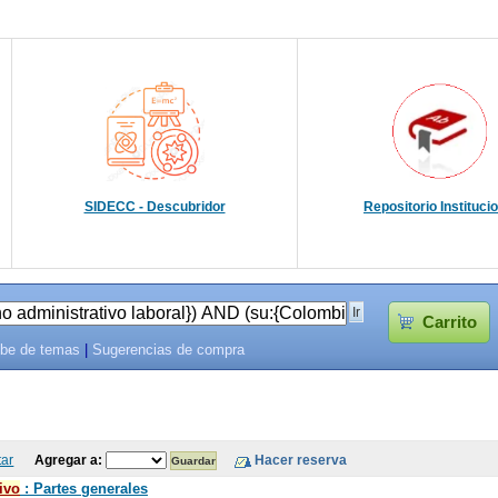
SIDECC - Descubridor
Repositorio Instituci
Carrito
be de temas
|
Sugerencias de compra
tar
Agregar a:
ivo
: Partes generales