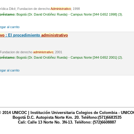
Jurídica Diké; Fundacion de derecho
Administrativo
; 1998
 préstamo:
Bogotá (Dr. David Ordóñez Rueda) - Campus Norte [344 G652 1998] (3).
gar al carrito
ivo
: El procedimiento
administrativo
é; Fundacion de derecho
administrativo
; 2001
 préstamo:
Bogotá (Dr. David Ordóñez Rueda) - Campus Norte [344 G652 2001] (2).
gar al carrito
© 2014 UNICOC | Institución Universitaria Colegios de Colombia - UNICO
Bogotá D.C. Autopista Norte Km. 20. Teléfono:(571)6683535
Cali: Calle 13 Norte No. 3N-13. Teléfono: (572)6608887