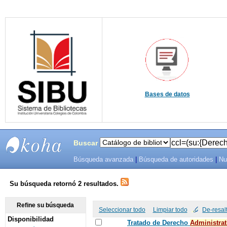
Bases de datos
Buscar
Búsqueda avanzada
|
Búsqueda de autoridades
|
Nu
SIBU -
SISTEMAS
Su búsqueda retornó 2 resultados.
DE
Refine su búsqueda
Seleccionar todo
Limpiar todo
De-resal
Disponibilidad
BIBLIOTECAS
Tratado de Derecho
Administrat