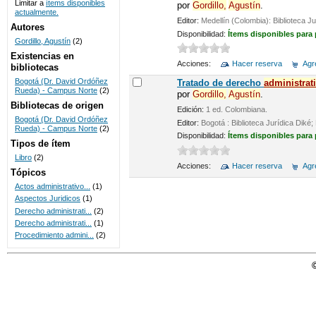
Limitar a
ítems disponibles
por
Gordillo,
Agustín
.
actualmente.
UNICOC
Editor:
Medellín (Colombia): Biblioteca 
Autores
Disponibilidad:
Ítems disponibles para
Gordillo, Agustín
(2)
Existencias en
Acciones:
Hacer reserva
Agre
bibliotecas
Bogotá (Dr. David Ordóñez
Tratado de derecho
administrat
Rueda) - Campus Norte
(2)
por
Gordillo,
Agustín
.
Bibliotecas de origen
Edición:
1 ed. Colombiana.
Bogotá (Dr. David Ordóñez
Editor:
Bogotá : Biblioteca Jurídica Dik
Rueda) - Campus Norte
(2)
Disponibilidad:
Ítems disponibles para
Tipos de ítem
Libro
(2)
Acciones:
Hacer reserva
Agre
Tópicos
Actos administrativo...
(1)
Aspectos Juridicos
(1)
Derecho administrati...
(2)
Derecho administrati...
(1)
Procedimiento admini...
(2)