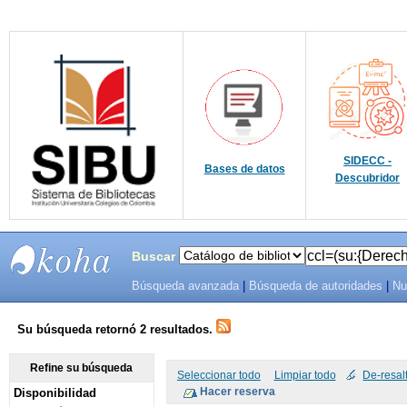
SIDECC -
Bases de datos
Descubridor
Buscar
Búsqueda avanzada
|
Búsqueda de autoridades
|
Nu
SIBU -
SISTEMAS
Su búsqueda retornó 2 resultados.
DE
Refine su búsqueda
Seleccionar todo
Limpiar todo
De-resal
Disponibilidad
BIBLIOTECAS