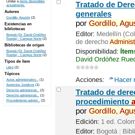
Limitar a
ítems disponibles
Tratado de Der
actualmente.
UNICOC
Autores
generales
Gordillo, Agustín
(2)
por
Gordillo,
Agus
Existencias en
bibliotecas
Editor:
Medellín (Col
Bogotá (Dr. David Ordóñez
Rueda) - Campus Norte
(2)
de derecho
Administ
Bibliotecas de origen
Disponibilidad:
Ítem
Bogotá (Dr. David Ordóñez
Rueda) - Campus Norte
(2)
David Ordóñez Rued
Tipos de ítem
Libro
(2)
Tópicos
Acciones:
Hacer 
Actos administrativo...
(1)
Aspectos Juridicos
(1)
Tratado de der
Derecho administrati...
(2)
Derecho administrati...
(1)
procedimiento
Procedimiento admini...
(2)
por
Gordillo,
Agus
Edición:
1 ed. Colo
Editor:
Bogotá : Bibl