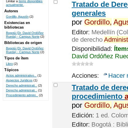
Limitar a
ítems disponibles
Tratado de Der
actualmente.
UNICOC
Autores
generales
Gordillo, Agustín
(2)
por
Gordillo,
Agus
Existencias en
bibliotecas
Editor:
Medellín (Col
Bogotá (Dr. David Ordóñez
Rueda) - Campus Norte
(2)
de derecho
Administ
Bibliotecas de origen
Disponibilidad:
Ítem
Bogotá (Dr. David Ordóñez
Rueda) - Campus Norte
(2)
David Ordóñez Rued
Tipos de ítem
Libro
(2)
Tópicos
Acciones:
Hacer 
Actos administrativo...
(1)
Aspectos Juridicos
(1)
Tratado de der
Derecho administrati...
(2)
Derecho administrati...
(1)
procedimiento
Procedimiento admini...
(2)
por
Gordillo,
Agus
Edición:
1 ed. Colo
Editor:
Bogotá : Bibl