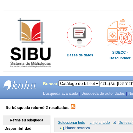
SIDECC -
Bases de datos
Descubridor
Buscar
Búsqueda avanzada
|
Búsqueda de autoridades
|
Nu
SIBU -
SISTEMAS
Su búsqueda retornó 2 resultados.
DE
Refine su búsqueda
Seleccionar todo
Limpiar todo
De-resal
Disponibilidad
BIBLIOTECAS