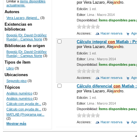
Limitar a
ítems disponibles
por
Vera Lazaro, Alej
and
ro.
actualmente.
UNICOC
Edición:
1 ed.
Autores
Editor:
Lima : Macro 2014
Vera Lazaro, Alejand...
(3)
Disponibilidad:
Ítems disponibles para
Existencias en
bibliotecas
Acciones:
Hacer reserva
Agre
Bogotá (Dr. David Ordóñez
Rueda) - Campus Norte
(3)
Cálculo integral
con
Matlab : P
Bibliotecas de origen
por
Vera Lazaro, Alej
and
ro.
Bogotá (Dr. David Ordóñez
Edición:
1 ed.
Rueda) - Campus Norte
(3)
Editor:
Lima : Marcro 2014
Tipos de ítem
Disponibilidad:
Ítems disponibles para
Libro
(3)
Ubicaciones
Acciones:
Hacer reserva
Agre
Segundo piso
(3)
Cálculo diferencial
con
Matlab :
Tópicos
por
Vera Lazaro, Alej
and
ro.
Análisis numérico
(1)
Edición:
1 ed.
Análisis numérico
(1)
Editor:
Lima : Marcro 2014
Cálculo con ayuda de...
(2)
Disponibilidad:
Ítems disponibles para
Cálculo con ayuda de...
(1)
MATLAB (Programa par...
(2)
Acciones:
Hacer reserva
Agre
Mostrar más