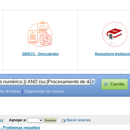
SIDECC - Descubridor
Repositorio Instituci
Carrito
be de temas
|
Sugerencias de compra
tar
Agregar a:
: Problemas resueltos