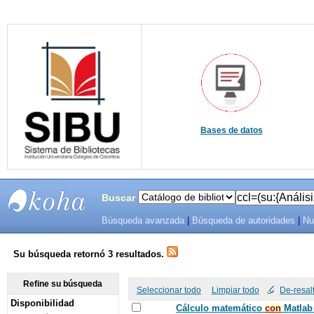
Bases de datos
Buscar
Búsqueda avanzada
|
Búsqueda de autoridades
|
Nu
SIBU -
SISTEMAS
Su búsqueda retornó 3 resultados.
DE
Refine su búsqueda
Seleccionar todo
Limpiar todo
De-resal
Disponibilidad
BIBLIOTECAS
Cálculo matemático
con
Matlab 