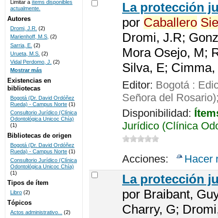
Limitar a
ítems disponibles
La protección j
actualmente.
UNICOC
Autores
por
Caballero
Sie
Dromi, J.R.
(2)
Dromi, J.R; Gonz
Marienhoff, M.S,
(2)
Sarria, E.
(2)
Mora Osejo, M; Re
Urueta, M.S.
(2)
Vidal Perdomo, J.
(2)
Silva, E; Cimma,
Mostrar más
Existencias en
Editor:
Bogotá : Edi
bibliotecas
Señora del Rosario)
Bogotá (Dr. David Ordóñez
Rueda) - Campus Norte
(1)
Disponibilidad:
Ítem
Consultorio Jurídico (Clínica
Odontológica Unicoc Chía)
Jurídico (Clínica Od
(1)
Bibliotecas de origen
Bogotá (Dr. David Ordóñez
Rueda) - Campus Norte
(1)
Acciones:
Hacer 
Consultorio Jurídico (Clínica
Odontológica Unicoc Chía)
(1)
La protección j
Tipos de ítem
por
Braibant, Gu
Libro
(2)
Tópicos
Charry, G; Dromi
Actos administrativo...
(2)