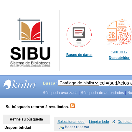
SIDECC -
Bases de datos
Descubridor
Buscar
Búsqueda avanzada
|
Búsqueda de autoridades
|
Nu
SIBU -
SISTEMAS
Su búsqueda retornó 2 resultados.
DE
Refine su búsqueda
Seleccionar todo
Limpiar todo
De-resal
Disponibilidad
BIBLIOTECAS