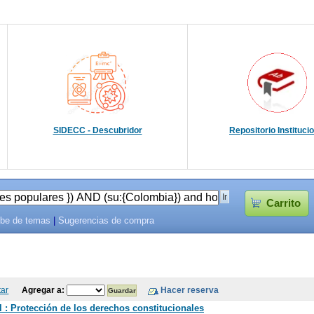
SIDECC - Descubridor
Repositorio Instituci
Carrito
be de temas
|
Sugerencias de compra
tar
Agregar a:
 : Protección de los derechos constitucionales