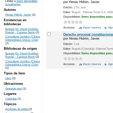
Limitar a
ítems disponibles
por
Henao Hidrón, Javier.
actualmente.
UNICOC
Edición:
2 Ed. aum.
Autores
Editor:
Bogotá : Editorial Temis S.A; 2006
Henao Hidrón, Javier
(2)
Disponibilidad:
Ítems disponibles para
Existencias en
bibliotecas
Acciones:
Hacer reserva
Agre
Bogotá (Dr. David Ordóñez
Rueda) - Campus Norte
(2)
Derecho procesal constituciona
Consultorio Jurídico (Clínica
por
Henao Hidrón, Javier.
Odontológica Unicoc Chía)
(1)
Edición:
2 ed.
Bibliotecas de origen
Editor:
Bogotá (Colombia): Editorial Temi
Disponibilidad:
Ítems disponibles para
Bogotá (Dr. David Ordóñez
Rueda) - Campus Norte
(2)
Consultorio Jurídico (Clínica
Acciones:
Hacer reserva
Agre
Odontológica Unicoc Chía)
(1)
Tipos de ítem
Libro
(2)
Ubicaciones
Segundo piso
(1)
Lugares
Colombia
(1)
Tópicos
Acciones de tutela
(2)