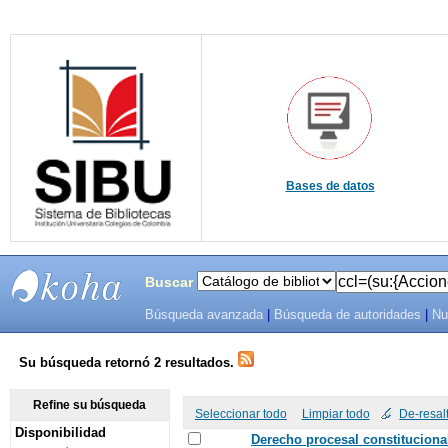
Bases de datos
Buscar
Búsqueda avanzada
|
Búsqueda de autoridades
|
Nu
SIBU -
SISTEMAS
Su búsqueda retornó 2 resultados.
DE
Refine su búsqueda
Seleccionar todo
Limpiar todo
De-resal
Disponibilidad
BIBLIOTECAS
Derecho procesal constitucional