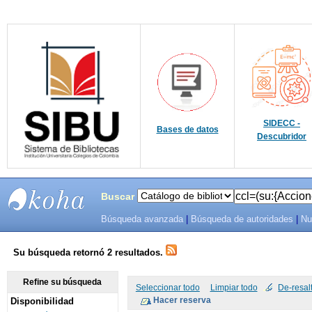
SIDECC -
Bases de datos
Descubridor
Buscar
Búsqueda avanzada
|
Búsqueda de autoridades
|
Nu
SIBU -
SISTEMAS
Su búsqueda retornó 2 resultados.
DE
Refine su búsqueda
Seleccionar todo
Limpiar todo
De-resal
Disponibilidad
BIBLIOTECAS