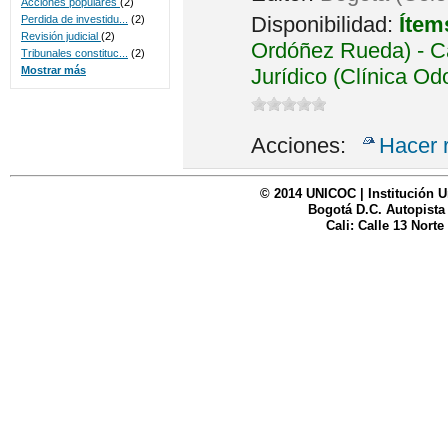
Acciones populares
(2)
Disponibilidad:
Ítem
Perdida de investidu...
(2)
Revisión judicial
(2)
Ordóñez Rueda) - Ca
Tribunales constituc...
(2)
Jurídico (Clínica Od
Mostrar más
Acciones:
Hacer 
© 2014 UNICOC | Institución U
Bogotá D.C. Autopista
Cali: Calle 13 Norte