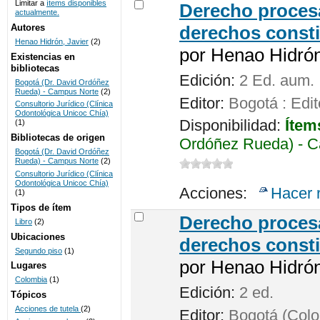
Limitar a
ítems disponibles
Derecho procesa
actualmente.
UNICOC
Autores
derechos consti
Henao Hidrón, Javier
(2)
por
Henao Hidrón,
Existencias en
bibliotecas
Edición:
2 Ed. aum.
Bogotá (Dr. David Ordóñez
Rueda) - Campus Norte
(2)
Editor:
Bogotá : Edit
Consultorio Jurídico (Clínica
Odontológica Unicoc Chía)
Disponibilidad:
Ítem
(1)
Bibliotecas de origen
Ordóñez Rueda) - C
Bogotá (Dr. David Ordóñez
Rueda) - Campus Norte
(2)
Consultorio Jurídico (Clínica
Odontológica Unicoc Chía)
Acciones:
Hacer 
(1)
Tipos de ítem
Derecho procesa
Libro
(2)
Ubicaciones
derechos consti
Segundo piso
(1)
por
Henao Hidrón,
Lugares
Colombia
(1)
Edición:
2 ed.
Tópicos
Acciones de tutela
(2)
Editor:
Bogotá (Colom