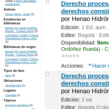
Limitar a
ítems disponibles
Derecho procesa
actualmente.
UNICOC
Autores
derechos consti
Henao Hidrón, Javier
(2)
por
Henao Hidrón,
Existencias en
bibliotecas
Edición:
2 Ed. aum.
Bogotá (Dr. David Ordóñez
Rueda) - Campus Norte
(2)
Editor:
Bogotá : Edit
Consultorio Jurídico (Clínica
Odontológica Unicoc Chía)
Disponibilidad:
Ítem
(1)
Bibliotecas de origen
Ordóñez Rueda) - C
Bogotá (Dr. David Ordóñez
Rueda) - Campus Norte
(2)
Consultorio Jurídico (Clínica
Odontológica Unicoc Chía)
Acciones:
Hacer 
(1)
Tipos de ítem
Derecho procesa
Libro
(2)
Ubicaciones
derechos consti
Segundo piso
(1)
por
Henao Hidrón,
Lugares
Colombia
(1)
Edición:
2 ed.
Tópicos
Acciones populares
(2)
Editor:
Bogotá (Colom