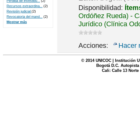
Perdida de investidu...
(2)
Disponibilidad:
Ítem
Recursos extraordina...
(2)
Revisión judicial
(2)
Ordóñez Rueda) - Ca
Revocatoria del mand...
(2)
Jurídico (Clínica Od
Mostrar más
Acciones:
Hacer 
© 2014 UNICOC | Institución U
Bogotá D.C. Autopista
Cali: Calle 13 Norte