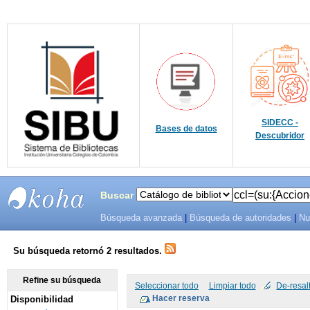
SIDECC -
Bases de datos
Descubridor
Buscar
Búsqueda avanzada
|
Búsqueda de autoridades
|
Nu
SIBU -
SISTEMAS
Su búsqueda retornó 2 resultados.
DE
Refine su búsqueda
Seleccionar todo
Limpiar todo
De-resal
Disponibilidad
BIBLIOTECAS