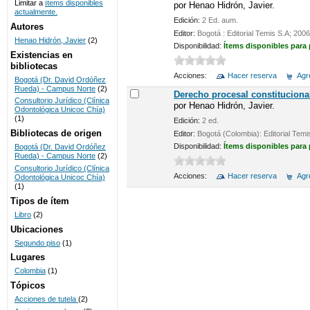
Limitar a
ítems disponibles
por
Henao Hidrón, Javier.
actualmente.
UNICOC
Edición:
2 Ed. aum.
Autores
Editor:
Bogotá : Editorial Temis S.A; 2006
Henao Hidrón, Javier
(2)
Disponibilidad:
Ítems disponibles para
Existencias en
bibliotecas
Acciones:
Hacer reserva
Agre
Bogotá (Dr. David Ordóñez
Rueda) - Campus Norte
(2)
Derecho procesal constituciona
Consultorio Jurídico (Clínica
por
Henao Hidrón, Javier.
Odontológica Unicoc Chía)
(1)
Edición:
2 ed.
Bibliotecas de origen
Editor:
Bogotá (Colombia): Editorial Temi
Disponibilidad:
Ítems disponibles para
Bogotá (Dr. David Ordóñez
Rueda) - Campus Norte
(2)
Consultorio Jurídico (Clínica
Acciones:
Hacer reserva
Agre
Odontológica Unicoc Chía)
(1)
Tipos de ítem
Libro
(2)
Ubicaciones
Segundo piso
(1)
Lugares
Colombia
(1)
Tópicos
Acciones de tutela
(2)