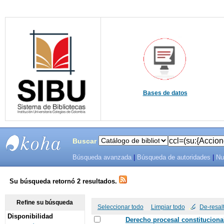
Bases de datos
Buscar
Búsqueda avanzada
|
Búsqueda de autoridades
|
Nu
SIBU -
SISTEMAS
Su búsqueda retornó 2 resultados.
DE
Refine su búsqueda
Seleccionar todo
Limpiar todo
De-resal
Disponibilidad
BIBLIOTECAS
Derecho procesal constitucional