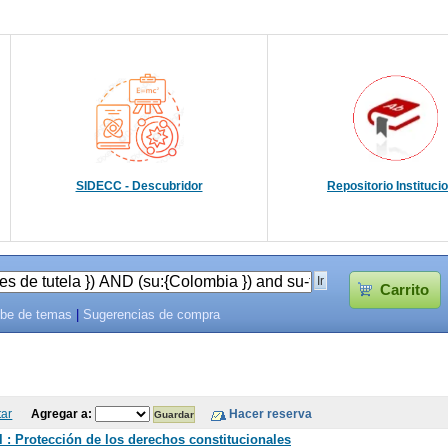
SIDECC - Descubridor
Repositorio Instituci
Carrito
be de temas
|
Sugerencias de compra
tar
Agregar a:
 : Protección de los derechos constitucionales