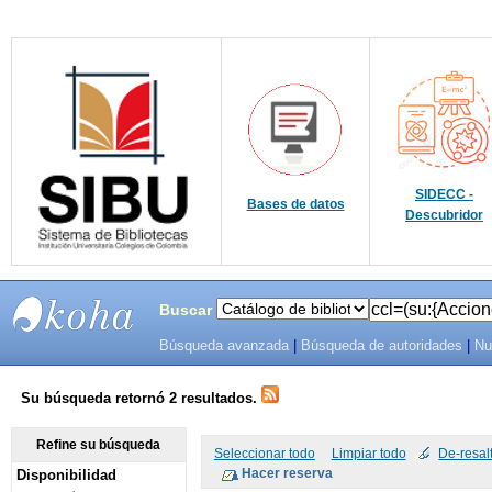
SIDECC -
Bases de datos
Descubridor
Buscar
Búsqueda avanzada
|
Búsqueda de autoridades
|
Nu
SIBU -
SISTEMAS
Su búsqueda retornó 2 resultados.
DE
Refine su búsqueda
Seleccionar todo
Limpiar todo
De-resal
Disponibilidad
BIBLIOTECAS