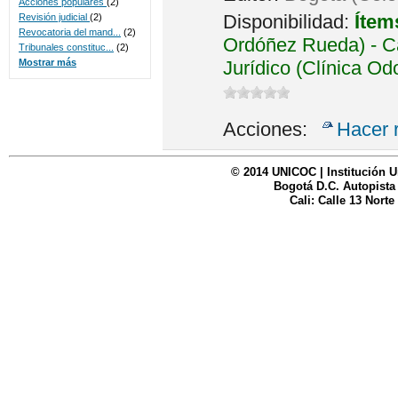
Acciones populares
(2)
Disponibilidad:
Ítem
Revisión judicial
(2)
Revocatoria del mand...
(2)
Ordóñez Rueda) - Ca
Tribunales constituc...
(2)
Jurídico (Clínica Od
Mostrar más
Acciones:
Hacer 
© 2014 UNICOC | Institución U
Bogotá D.C. Autopista
Cali: Calle 13 Norte