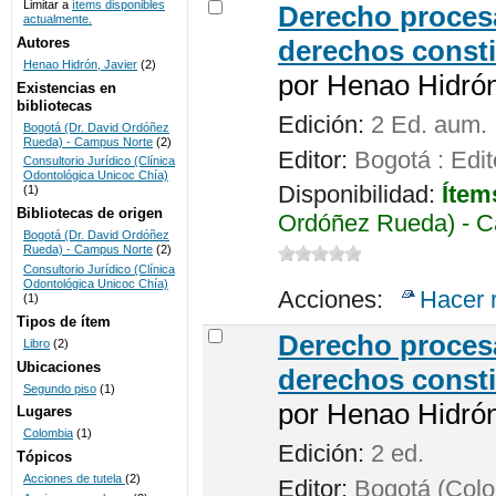
Limitar a
ítems disponibles
Derecho procesa
actualmente.
UNICOC
Autores
derechos consti
Henao Hidrón, Javier
(2)
por
Henao Hidrón,
Existencias en
bibliotecas
Edición:
2 Ed. aum.
Bogotá (Dr. David Ordóñez
Rueda) - Campus Norte
(2)
Editor:
Bogotá : Edit
Consultorio Jurídico (Clínica
Odontológica Unicoc Chía)
Disponibilidad:
Ítem
(1)
Bibliotecas de origen
Ordóñez Rueda) - C
Bogotá (Dr. David Ordóñez
Rueda) - Campus Norte
(2)
Consultorio Jurídico (Clínica
Odontológica Unicoc Chía)
Acciones:
Hacer 
(1)
Tipos de ítem
Derecho procesa
Libro
(2)
Ubicaciones
derechos consti
Segundo piso
(1)
por
Henao Hidrón,
Lugares
Colombia
(1)
Edición:
2 ed.
Tópicos
Acciones de tutela
(2)
Editor:
Bogotá (Colom