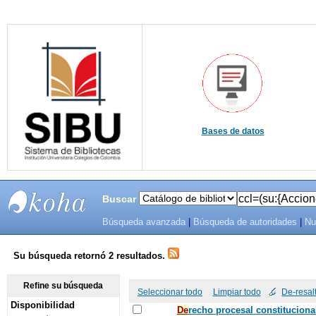
Bases de datos
Buscar
Búsqueda avanzada
|
Búsqueda de autoridades
|
Nu
SIBU -
SISTEMAS
Su búsqueda retornó 2 resultados.
DE
Refine su búsqueda
Seleccionar todo
Limpiar todo
De-resal
Disponibilidad
BIBLIOTECAS
De
recho procesal constituciona