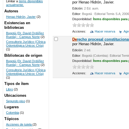
Limitar a
ítems disponibles
por
Henao Hidrón, Javier.
actualmente.
UNICOC
Edición:
2 Ed. aum.
Autores
Editor:
Bogotá : Editorial Temis S.A; 2006
Henao Hidrón, Javier
(2)
Disponibilidad:
Ítems disponibles para
Existencias en
bibliotecas
Acciones:
Hacer reserva
Agre
Bogotá (Dr. David Ordóñez
Rueda) - Campus Norte
(2)
De
recho procesal constituciona
Consultorio Jurídico (Clínica
por
Henao Hidrón, Javier.
Odontológica Unicoc Chía)
(1)
Edición:
2 ed.
Bibliotecas de origen
Editor:
Bogotá (Colombia): Editorial Temi
Disponibilidad:
Ítems disponibles para
Bogotá (Dr. David Ordóñez
Rueda) - Campus Norte
(2)
Consultorio Jurídico (Clínica
Acciones:
Hacer reserva
Agre
Odontológica Unicoc Chía)
(1)
Tipos de ítem
Libro
(2)
Ubicaciones
Segundo piso
(1)
Lugares
Colombia
(1)
Tópicos
Acciones de tutela
(2)