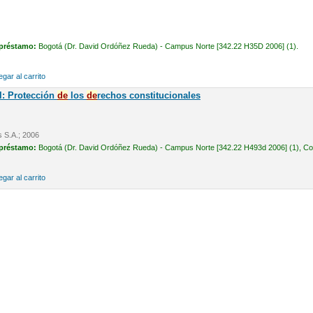
 préstamo:
Bogotá (Dr. David Ordóñez Rueda) - Campus Norte [342.22 H35D 2006] (1).
gar al carrito
l: Protección
de
los
de
rechos constitucionales
s S.A.; 2006
 préstamo:
Bogotá (Dr. David Ordóñez Rueda) - Campus Norte [342.22 H493d 2006] (1), Cons
gar al carrito