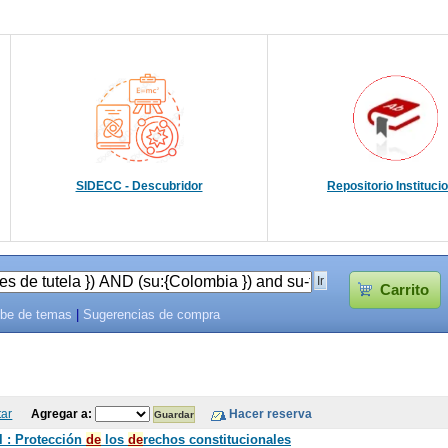
SIDECC - Descubridor
Repositorio Instituci
Carrito
be de temas
|
Sugerencias de compra
tar
Agregar a:
l : Protección
de
los
de
rechos constitucionales