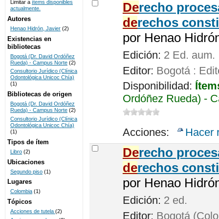
Limitar a
ítems disponibles
De
recho procesa
actualmente.
UNICOC
Autores
de
rechos consti
Henao Hidrón, Javier
(2)
por
Henao Hidrón,
Existencias en
bibliotecas
Edición:
2 Ed. aum.
Bogotá (Dr. David Ordóñez
Rueda) - Campus Norte
(2)
Editor:
Bogotá : Edit
Consultorio Jurídico (Clínica
Odontológica Unicoc Chía)
Disponibilidad:
Ítem
(1)
Bibliotecas de origen
Ordóñez Rueda) - C
Bogotá (Dr. David Ordóñez
Rueda) - Campus Norte
(2)
Consultorio Jurídico (Clínica
Odontológica Unicoc Chía)
Acciones:
Hacer 
(1)
Tipos de ítem
De
recho proces
Libro
(2)
Ubicaciones
de
rechos consti
Segundo piso
(1)
por
Henao Hidrón,
Lugares
Colombia
(1)
Edición:
2 ed.
Tópicos
Acciones de tutela
(2)
Editor:
Bogotá (Colom