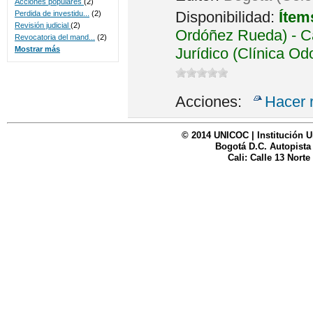
Acciones populares
(2)
Disponibilidad:
Ítem
Perdida de investidu...
(2)
Revisión judicial
(2)
Ordóñez Rueda) - Ca
Revocatoria del mand...
(2)
Jurídico (Clínica Od
Mostrar más
Acciones:
Hacer 
© 2014 UNICOC | Institución U
Bogotá D.C. Autopista
Cali: Calle 13 Norte