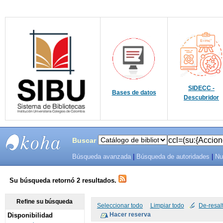
SIDECC -
Bases de datos
Descubridor
Buscar
Búsqueda avanzada
|
Búsqueda de autoridades
|
Nu
SIBU -
SISTEMAS
Su búsqueda retornó 2 resultados.
DE
Refine su búsqueda
Seleccionar todo
Limpiar todo
De-resal
Disponibilidad
BIBLIOTECAS