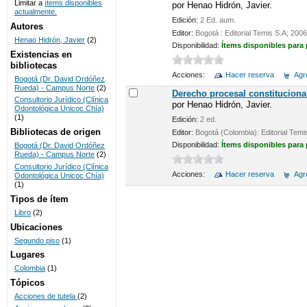
Limitar a
ítems disponibles
por
Henao Hidrón, Javier.
actualmente.
UNICOC
Edición:
2 Ed. aum.
Autores
Editor:
Bogotá : Editorial Temis S.A; 2006
Henao Hidrón, Javier
(2)
Disponibilidad:
Ítems disponibles para
Existencias en
bibliotecas
Acciones:
Hacer reserva
Agre
Bogotá (Dr. David Ordóñez
Rueda) - Campus Norte
(2)
Derecho procesal constituciona
Consultorio Jurídico (Clínica
por
Henao Hidrón, Javier.
Odontológica Unicoc Chía)
(1)
Edición:
2 ed.
Bibliotecas de origen
Editor:
Bogotá (Colombia): Editorial Temi
Disponibilidad:
Ítems disponibles para
Bogotá (Dr. David Ordóñez
Rueda) - Campus Norte
(2)
Consultorio Jurídico (Clínica
Acciones:
Hacer reserva
Agre
Odontológica Unicoc Chía)
(1)
Tipos de ítem
Libro
(2)
Ubicaciones
Segundo piso
(1)
Lugares
Colombia
(1)
Tópicos
Acciones de tutela
(2)