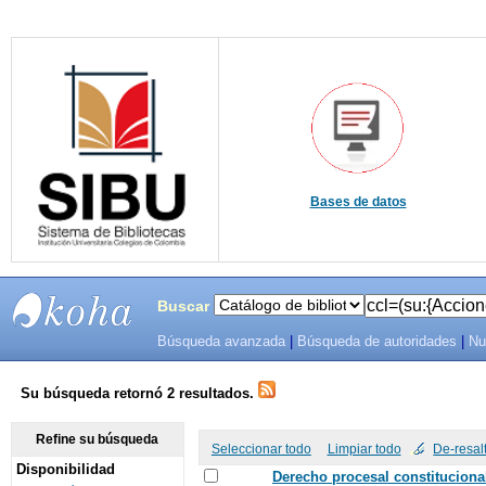
Bases de datos
Buscar
Búsqueda avanzada
|
Búsqueda de autoridades
|
Nu
SIBU -
SISTEMAS
Su búsqueda retornó 2 resultados.
DE
Refine su búsqueda
Seleccionar todo
Limpiar todo
De-resal
Disponibilidad
BIBLIOTECAS
Derecho procesal constitucional