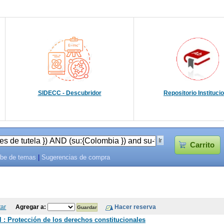
SIDECC - Descubridor
Repositorio Instituci
Carrito
be de temas
|
Sugerencias de compra
tar
Agregar a:
 : Protección de los derechos constitucionales