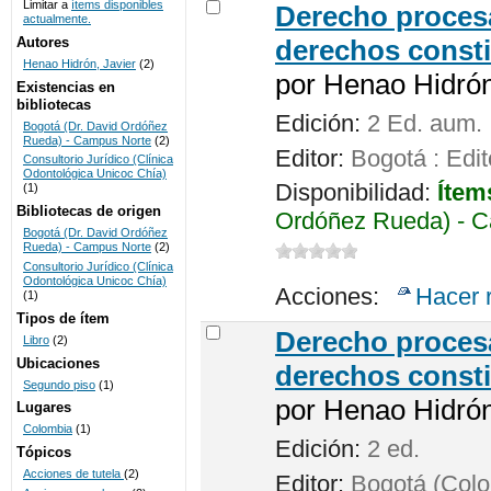
Limitar a
ítems disponibles
Derecho procesa
actualmente.
UNICOC
Autores
derechos consti
Henao Hidrón, Javier
(2)
por
Henao Hidrón,
Existencias en
bibliotecas
Edición:
2 Ed. aum.
Bogotá (Dr. David Ordóñez
Rueda) - Campus Norte
(2)
Editor:
Bogotá : Edit
Consultorio Jurídico (Clínica
Odontológica Unicoc Chía)
Disponibilidad:
Ítem
(1)
Bibliotecas de origen
Ordóñez Rueda) - C
Bogotá (Dr. David Ordóñez
Rueda) - Campus Norte
(2)
Consultorio Jurídico (Clínica
Odontológica Unicoc Chía)
Acciones:
Hacer 
(1)
Tipos de ítem
Derecho procesa
Libro
(2)
Ubicaciones
derechos consti
Segundo piso
(1)
por
Henao Hidrón,
Lugares
Colombia
(1)
Edición:
2 ed.
Tópicos
Acciones de tutela
(2)
Editor:
Bogotá (Colom