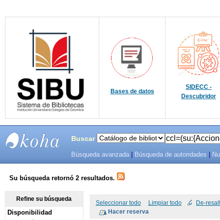
SIDECC -
Bases de datos
Descubridor
Buscar
Búsqueda avanzada
|
Búsqueda de autoridades
|
Nu
SIBU -
SISTEMAS
Su búsqueda retornó 2 resultados.
DE
Refine su búsqueda
Seleccionar todo
Limpiar todo
De-resal
Disponibilidad
BIBLIOTECAS