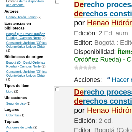
Limitar a
ítems disponibles
De
recho procesa
actualmente.
UNICOC
Autores
de
rechos consti
Henao Hidrón, Javier
(2)
por
Henao
Hidró
Existencias en
bibliotecas
Edición:
2 Ed. aum.
Bogotá (Dr. David Ordóñez
Rueda) - Campus Norte
(2)
Editor:
Bogotá : Edit
Consultorio Jurídico (Clínica
Odontológica Unicoc Chía)
Disponibilidad:
Ítem
(1)
Bibliotecas de origen
Ordóñez Rueda) - C
Bogotá (Dr. David Ordóñez
Rueda) - Campus Norte
(2)
Consultorio Jurídico (Clínica
Odontológica Unicoc Chía)
Acciones:
Hacer 
(1)
Tipos de ítem
De
recho proces
Libro
(2)
Ubicaciones
de
rechos consti
Segundo piso
(1)
por
Henao
Hidró
Lugares
Colombia
(1)
Edición:
2 ed.
Tópicos
Acciones de tutela
(2)
Editor:
Bogotá (Colom