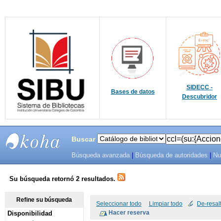
SIDECC -
Bases de datos
Descubridor
Buscar
Búsqueda avanzada
|
Búsqueda de autoridades
|
Nu
SIBU -
SISTEMAS
Su búsqueda retornó 2 resultados.
DE
Refine su búsqueda
Seleccionar todo
Limpiar todo
De-resal
Disponibilidad
BIBLIOTECAS