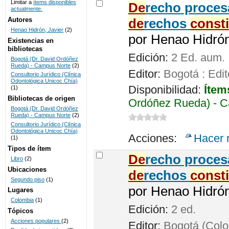
Limitar a
ítems disponibles
De
recho procesa
actualmente.
UNICOC
Autores
de
rechos
const
Henao Hidrón, Javier
(2)
por
Henao Hidrón,
Existencias en
bibliotecas
Edición:
2 Ed. aum.
Bogotá (Dr. David Ordóñez
Rueda) - Campus Norte
(2)
Editor:
Bogotá : Edit
Consultorio Jurídico (Clínica
Odontológica Unicoc Chía)
Disponibilidad:
Ítem
(1)
Bibliotecas de origen
Ordóñez Rueda) - C
Bogotá (Dr. David Ordóñez
Rueda) - Campus Norte
(2)
Consultorio Jurídico (Clínica
Odontológica Unicoc Chía)
Acciones:
Hacer 
(1)
Tipos de ítem
De
recho proces
Libro
(2)
Ubicaciones
de
rechos
const
Segundo piso
(1)
por
Henao Hidrón,
Lugares
Colombia
(1)
Edición:
2 ed.
Tópicos
Acciones populares
(2)
Editor:
Bogotá (Colom