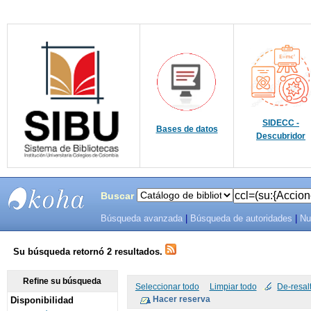
SIDECC -
Bases de datos
Descubridor
Buscar
Búsqueda avanzada
|
Búsqueda de autoridades
|
Nu
SIBU -
SISTEMAS
Su búsqueda retornó 2 resultados.
DE
Refine su búsqueda
Seleccionar todo
Limpiar todo
De-resal
Disponibilidad
BIBLIOTECAS