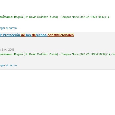
 préstamo:
Bogotá (Dr. David Ordóñez Rueda) - Campus Norte [342.22 H35D 2006] (1).
gar al carrito
l: Protección
de
los
de
rechos
constitucionales
s S.A.; 2006
 préstamo:
Bogotá (Dr. David Ordóñez Rueda) - Campus Norte [342.22 H493d 2006] (1), Cons
gar al carrito