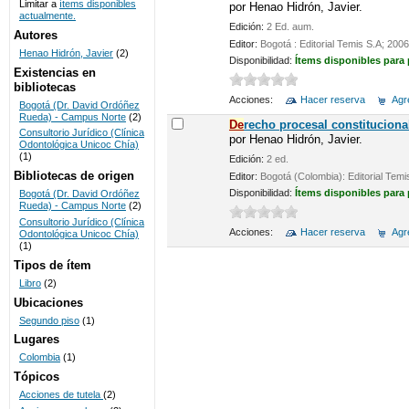
Limitar a
ítems disponibles
por
Henao Hidrón, Javier.
actualmente.
UNICOC
Edición:
2 Ed. aum.
Autores
Editor:
Bogotá : Editorial Temis S.A; 2006
Henao Hidrón, Javier
(2)
Disponibilidad:
Ítems disponibles para
Existencias en
bibliotecas
Acciones:
Hacer reserva
Agre
Bogotá (Dr. David Ordóñez
Rueda) - Campus Norte
(2)
De
recho procesal constituciona
Consultorio Jurídico (Clínica
por
Henao Hidrón, Javier.
Odontológica Unicoc Chía)
(1)
Edición:
2 ed.
Bibliotecas de origen
Editor:
Bogotá (Colombia): Editorial Temi
Disponibilidad:
Ítems disponibles para
Bogotá (Dr. David Ordóñez
Rueda) - Campus Norte
(2)
Consultorio Jurídico (Clínica
Acciones:
Hacer reserva
Agre
Odontológica Unicoc Chía)
(1)
Tipos de ítem
Libro
(2)
Ubicaciones
Segundo piso
(1)
Lugares
Colombia
(1)
Tópicos
Acciones de tutela
(2)