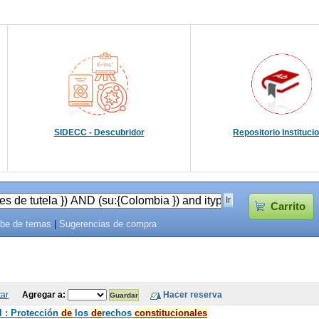
SIDECC - Descubridor
Repositorio Instituci
Carrito
be de temas
|
Sugerencias de compra
tar
Agregar a:
l : Protección
de
los
de
rechos
constitucionales