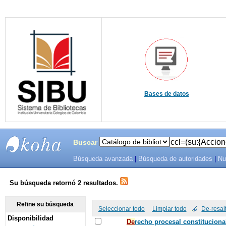
Bases de datos
Buscar
Búsqueda avanzada
|
Búsqueda de autoridades
|
Nu
SIBU -
SISTEMAS
Su búsqueda retornó 2 resultados.
DE
Refine su búsqueda
Seleccionar todo
Limpiar todo
De-resal
Disponibilidad
BIBLIOTECAS
De
recho procesal constituciona