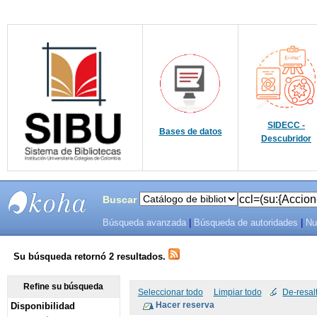
SIDECC -
Bases de datos
Descubridor
Buscar
Búsqueda avanzada
|
Búsqueda de autoridades
|
Nu
SIBU -
SISTEMAS
Su búsqueda retornó 2 resultados.
DE
Refine su búsqueda
Seleccionar todo
Limpiar todo
De-resal
Disponibilidad
BIBLIOTECAS