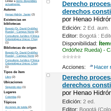
Limitar a
ítems disponibles
Derecho procesa
actualmente.
UNICOC
Autores
derechos consti
Henao Hidrón, Javier
(2)
por
Henao Hidrón,
Existencias en
bibliotecas
Edición:
2 Ed. aum.
Bogotá (Dr. David Ordóñez
Rueda) - Campus Norte
(2)
Editor:
Bogotá : Edit
Consultorio Jurídico (Clínica
Odontológica Unicoc Chía)
Disponibilidad:
Ítem
(1)
Bibliotecas de origen
Ordóñez Rueda) - C
Bogotá (Dr. David Ordóñez
Rueda) - Campus Norte
(2)
Consultorio Jurídico (Clínica
Odontológica Unicoc Chía)
Acciones:
Hacer 
(1)
Tipos de ítem
Derecho procesa
Libro
(2)
Ubicaciones
derechos consti
Segundo piso
(1)
por
Henao Hidrón,
Lugares
Colombia
(1)
Edición:
2 ed.
Tópicos
Acciones de tutela
(2)
Editor:
Bogotá (Colom