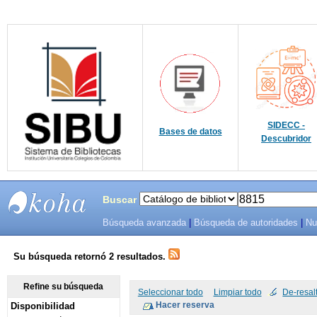
SIDECC -
Bases de datos
Descubridor
Buscar
Búsqueda avanzada
|
Búsqueda de autoridades
|
Nu
SIBU -
SISTEMAS
Su búsqueda retornó 2 resultados.
DE
Refine su búsqueda
Seleccionar todo
Limpiar todo
De-resal
Disponibilidad
BIBLIOTECAS