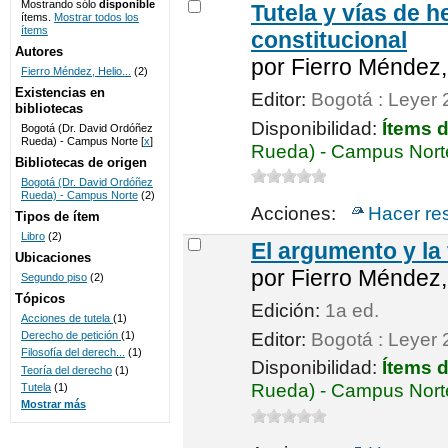
Mostrando sólo
disponible
Tutela y vías de 
ítems.
Mostrar todos los
UNICOC
ítems
constitucional
Autores
por
Fierro Méndez,
Fierro Méndez, Helio...
(2)
Existencias en
Editor:
Bogotá : Leyer
bibliotecas
Disponibilidad:
Ítems 
Bogotá (Dr. David Ordóñez
Rueda) - Campus Norte
[
x
]
Rueda) - Campus Norte
Bibliotecas de origen
Bogotá (Dr. David Ordóñez
Rueda) - Campus Norte
(2)
Acciones:
Hacer re
Tipos de ítem
Libro
(2)
El argumento y la
Ubicaciones
por
Fierro Méndez,
Segundo piso
(2)
Tópicos
Edición:
1a ed.
Acciones de tutela
(1)
Editor:
Bogotá : Leyer
Derecho de petición
(1)
Filosofía del derech...
(1)
Disponibilidad:
Ítems 
Teoría del derecho
(1)
Rueda) - Campus Norte
Tutela
(1)
Mostrar más