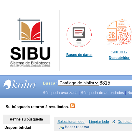
SIDECC -
Bases de datos
Descubridor
Buscar
Búsqueda avanzada
|
Búsqueda de autoridades
|
Nu
SIBU -
SISTEMAS
Su búsqueda retornó 2 resultados.
DE
Refine su búsqueda
Seleccionar todo
Limpiar todo
De-resal
Disponibilidad
BIBLIOTECAS