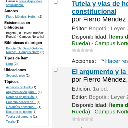
Limitar a
ítems disponibles
Tutela y vías de 
actualmente.
UNICOC
constitucional
Autores
Fierro Méndez, Helio...
(2)
por
Fierro Méndez,
Existencias en
bibliotecas
Editor:
Bogotá : Leyer
Bogotá (Dr. David Ordóñez
Disponibilidad:
Ítems 
Rueda) - Campus Norte
[
x
]
Rueda) - Campus Norte
Bibliotecas de origen
Bogotá (Dr. David Ordóñez
Rueda) - Campus Norte
(2)
Tipos de ítem
Acciones:
Hacer re
Libro
(2)
Ubicaciones
El argumento y la
Segundo piso
(2)
por
Fierro Méndez,
Tópicos
Acciones de tutela
(1)
Edición:
1a ed.
Argumentación jurídi...
(1)
Editor:
Bogotá : Leyer
Derecho de petición
(1)
Filosofía del derech...
(1)
Disponibilidad:
Ítems 
Garantías constituci...
(1)
Rueda) - Campus Norte
Recurso de hecho
(1)
Teoría del derecho
(1)
Tutela
(1)