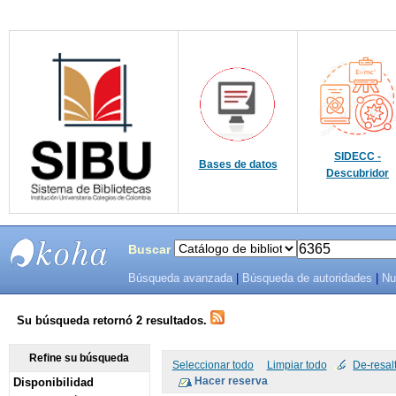
SIDECC -
Bases de datos
Descubridor
Buscar
Búsqueda avanzada
|
Búsqueda de autoridades
|
Nu
SIBU -
SISTEMAS
Su búsqueda retornó 2 resultados.
DE
Refine su búsqueda
Seleccionar todo
Limpiar todo
De-resal
Disponibilidad
BIBLIOTECAS