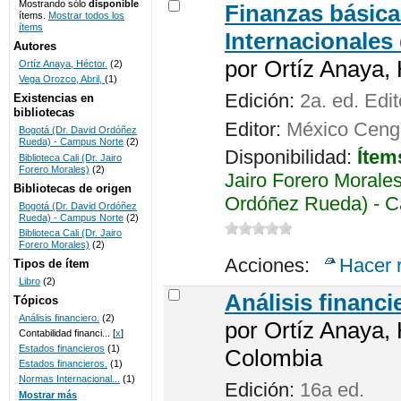
Mostrando sólo
disponible
Finanzas básica
ítems.
Mostrar todos los
UNICOC
ítems
Internacionales
Autores
por
Ortíz Anaya, 
Ortíz Anaya, Héctor.
(2)
Vega Orozco, Abril,
(1)
Edición:
2a. ed. Edi
Existencias en
bibliotecas
Editor:
México Cenga
Bogotá (Dr. David Ordóñez
Rueda) - Campus Norte
(2)
Disponibilidad:
Ítem
Biblioteca Cali (Dr. Jairo
Forero Morales)
(2)
Jairo Forero Morales
Bibliotecas de origen
Ordóñez Rueda) - C
Bogotá (Dr. David Ordóñez
Rueda) - Campus Norte
(2)
Biblioteca Cali (Dr. Jairo
Forero Morales)
(2)
Acciones:
Hacer 
Tipos de ítem
Libro
(2)
Análisis financi
Tópicos
Análisis financiero.
(2)
por
Ortíz Anaya, 
Contabilidad financi...
[
x
]
Estados financieros
(1)
Colombia
Estados financieros.
(1)
Normas Internacional...
(1)
Edición:
16a ed.
Mostrar más